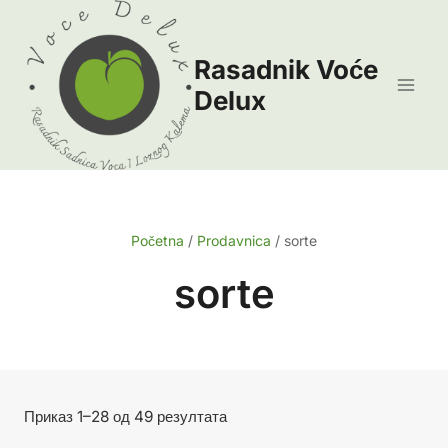
Skip
to
Rasadnik Voće
content
Delux
Početna
/
Prodavnica
/
sorte
sorte
Сортирано
Приказ 1–28 од 49 резултата
по