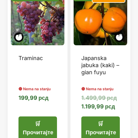
Traminac
Japanska
jabuka (kaki) –
gian fuyu
Оригин
199,99
рсд
1.499,99
рсд
Тренутн
цена
1.199,99
рсд
цена
је
је:
била:
1.199,99
1.499,9
Прочитајте
Прочитајте