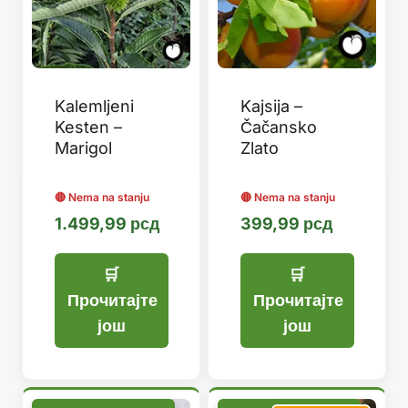
Kalemljeni
Kajsija –
Kesten –
Čačansko
Marigol
Zlato
1.499,99
рсд
399,99
рсд
Прочитајте
Прочитајте
још
још