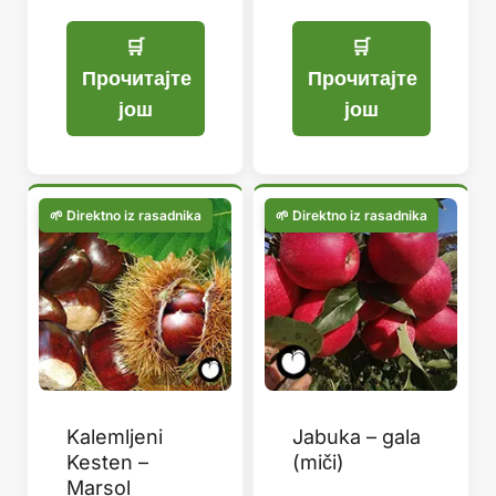
Прочитајте
Прочитајте
још
још
Kalemljeni
Jabuka – gala
Kesten –
(miči)
Marsol