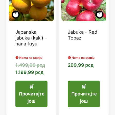
Japanska
Jabuka – Red
jabuka (kaki) –
Topaz
hana fuyu
Оригинална
1.499,99
рсд
299,99
рсд
Тренутна
цена
1.199,99
рсд
цена
је
је:
била:
1.199,99 рсд.
1.499,99 рсд.
Прочитајте
Прочитајте
још
још