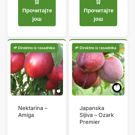
била:
је:
799,99 рсд.
599,99 рсд.
Прочитајте
Прочитајте
још
још
Nektarina –
Japanska
Amiga
Sljiva – Ozark
Premier