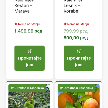
Kesten –
Lešnik –
Maraval
Korabel
Оригинал
1.499,99
рсд
799,99
рсд
цена
Тренутна
599,99
рсд
је
цена
била:
је:
799,99 рс
599,99 р
Прочитајте
Прочитајте
још
још