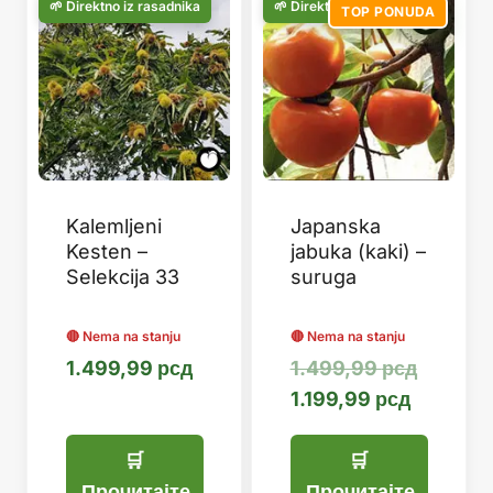
TOP PONUDA
Kalemljeni
Japanska
Kesten –
jabuka (kaki) –
Selekcija 33
suruga
Оригин
1.499,99
рсд
1.499,99
рсд
Тренутн
цена
1.199,99
рсд
цена
је
је:
била:
1.199,99
1.499,9
Прочитајте
Прочитајте