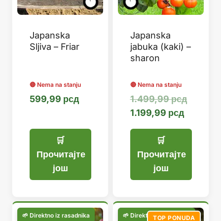
Japanska
Japanska
Sljiva – Friar
jabuka (kaki) –
sharon
Оригин
599,99
рсд
1.499,99
рсд
Тренутн
цена
1.199,99
рсд
цена
је
је:
била:
1.199,99
1.499,9
Прочитајте
Прочитајте
још
још
TOP PONUDA