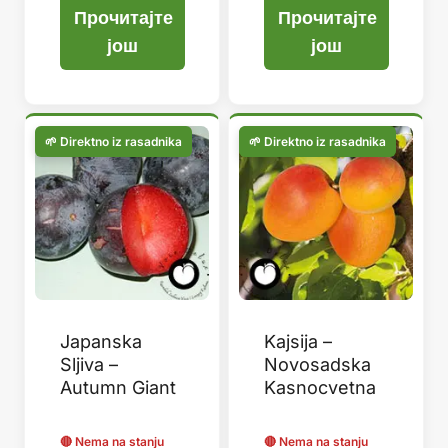
Прочитајте
Прочитајте
још
још
Japanska
Kajsija –
Sljiva –
Novosadska
Autumn Giant
Kasnocvetna