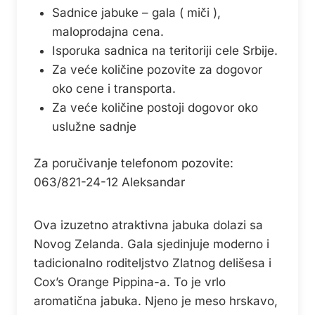
Sadnice jabuke – gala ( miči ),
maloprodajna cena.
Isporuka sadnica na teritoriji cele Srbije.
Za veće količine pozovite za dogovor
oko cene i transporta.
Za veće količine postoji dogovor oko
uslužne sadnje
Za poručivanje telefonom pozovite:
063/821-24-12 Aleksandar
Ova izuzetno atraktivna jabuka dolazi sa
Novog Zelanda. Gala sjedinjuje moderno i
tadicionalno roditeljstvo Zlatnog delišesa i
Cox’s Orange Pippina-a. To je vrlo
aromatična jabuka. Njeno je meso hrskavo,