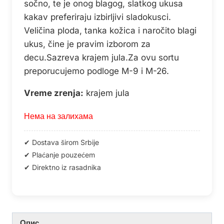
sočno, te je onog blagog, slatkog ukusa
kakav preferiraju izbirljivi sladokusci.
Veličina ploda, tanka kožica i naročito blagi
ukus, čine je pravim izborom za
decu.Sazreva krajem jula.Za ovu sortu
preporucujemo podloge M-9 i M-26.
Vreme zrenja:
krajem jula
Нема на залихама
Опис