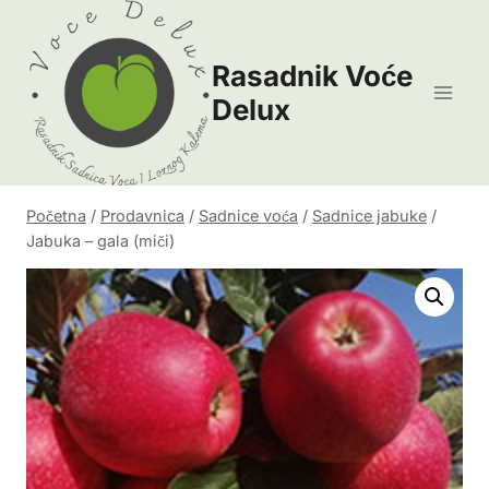
Skip
to
Rasadnik Voće
content
Delux
Početna
/
Prodavnica
/
Sadnice voća
/
Sadnice jabuke
/
Jabuka – gala (miči)