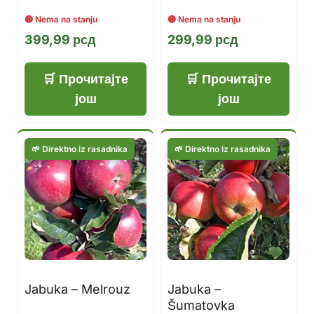
399,99
рсд
299,99
рсд
Прочитајте
Прочитајте
још
још
Jabuka – Melrouz
Jabuka –
Šumatovka