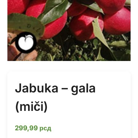
Jabuka – gala
(miči)
299,99
рсд