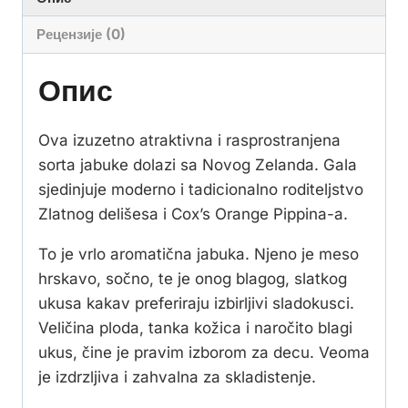
Рецензије (0)
Опис
Ova izuzetno atraktivna i rasprostranjena
sorta jabuke dolazi sa Novog Zelanda. Gala
sjedinjuje moderno i tadicionalno roditeljstvo
Zlatnog delišesa i Cox’s Orange Pippina-a.
To je vrlo aromatična jabuka. Njeno je meso
hrskavo, sočno, te je onog blagog, slatkog
ukusa kakav preferiraju izbirljivi sladokusci.
Veličina ploda, tanka kožica i naročito blagi
ukus, čine je pravim izborom za decu. Veoma
je izdrzljiva i zahvalna za skladistenje.