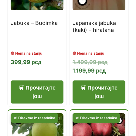
Jabuka – Budimka
Japanska jabuka
(kaki) – hiratana
Оригинал
399,99
рсд
1.499,99
рсд
Тренутна
цена
1.199,99
рсд
цена
је
је:
била:
Прочитајте
Прочитајте
1.199,99 рс
1.499,99 р
још
још