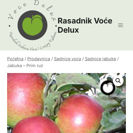
Skip
to
Rasadnik Voće
content
Delux
Početna
/
Prodavnica
/
Sadnice voća
/
Sadnice jabuke
/
Jabuka – Prim ruž