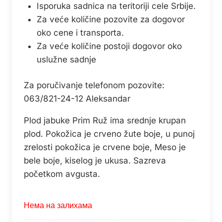
Isporuka sadnica na teritoriji cele Srbije.
Za veće količine pozovite za dogovor
oko cene i transporta.
Za veće količine postoji dogovor oko
uslužne sadnje
Za poručivanje telefonom pozovite:
063/821-24-12 Aleksandar
Plod jabuke Prim Ruž ima srednje krupan
plod. Pokožica je crveno žute boje, u punoj
zrelosti pokožica je crvene boje, Meso je
bele boje, kiselog je ukusa. Sazreva
početkom avgusta.
Нема на залихама