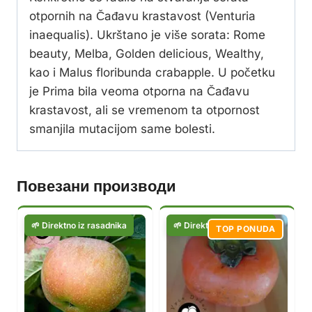
otpornih na Čađavu krastavost (Venturia
inaequalis). Ukrštano je više sorata: Rome
beauty, Melba, Golden delicious, Wealthy,
kao i Malus floribunda crabapple. U početku
je Prima bila veoma otporna na Čađavu
krastavost, ali se vremenom ta otpornost
smanjila mutacijom same bolesti.
Повезани производи
TOP PONUDA