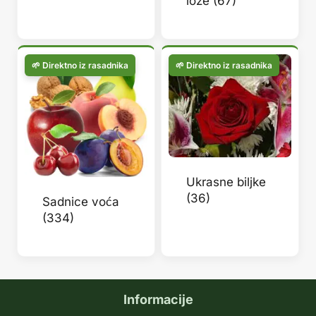
loze
(67)
Ukrasne biljke
(36)
Sadnice voća
(334)
Informacije