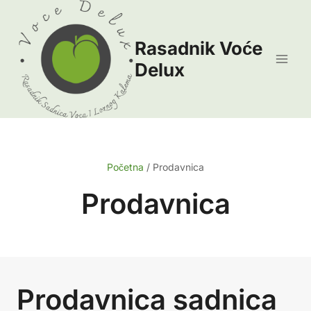
Skip
to
Rasadnik Voće
content
Delux
Početna
/
Prodavnica
Prodavnica
Prodavnica sadnica