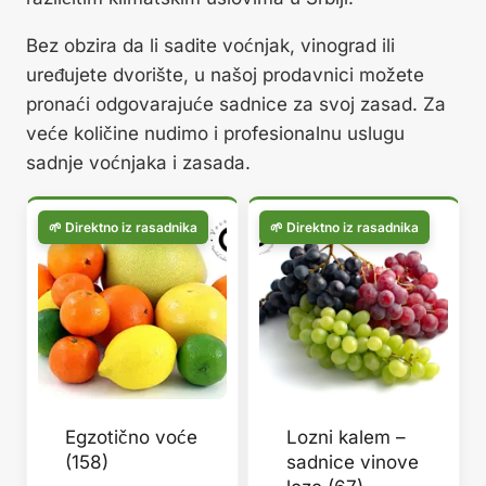
Bez obzira da li sadite voćnjak, vinograd ili
uređujete dvorište, u našoj prodavnici možete
pronaći odgovarajuće sadnice za svoj zasad. Za
veće količine nudimo i profesionalnu uslugu
sadnje voćnjaka i zasada.
Egzotično voće
Lozni kalem –
(158)
sadnice vinove