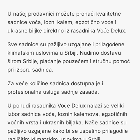
U našoj prodavnici možete pronaći kvalitetne
sadnice voća, lozni kalem, egzotično voće i
ukrasne biljke direktno iz rasadnika Voće Delux.
Sve sadnice su pažljivo uzgajane i prilagođene
klimatskim uslovima u Srbiji. Nudimo dostavu
širom Srbije, plaćanje pouzećem i stručnu pomoć
pri izboru sadnica.
Za veće količine sadnica dostupna je i
profesionalna usluga sadnje zasada.
U ponudi rasadnika Voće Delux nalazi se veliki
izbor sadnica voća, loznih kalemova, egzotičnih
voćnih vrsta i ukrasnih biljaka. Naše sadnice su
pažljivo uzgajane kako bi se uspešno prilagodile
različitim klimatskim uslovima u Srbiji.