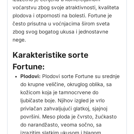
voćarstvu zbog svoje atraktivnosti, kvaliteta
plodova i otpornosti na bolesti. Fortune je
često prisutna u voćnjacima širom sveta
zbog svog bogatog ukusa i jednostavne
nege.
Karakteristike sorte
Fortune:
Plodovi:
Plodovi sorte Fortune su srednje
do krupne veličine, okruglog oblika, sa
kožicom koja je tamnocrvene do
ljubičaste boje. Njihov izgled je vrlo
privlačan zahvaljujući glatkoj, sjajnoj
površini. Meso ploda je čvrsto, žućkasto
do narandžasto, veoma sočno, sa
izrazitim slatkim ukusom i blagom