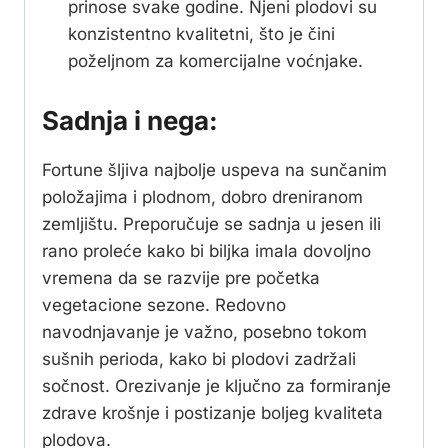
prinose svake godine. Njeni plodovi su
konzistentno kvalitetni, što je čini
poželjnom za komercijalne voćnjake.
Sadnja i nega:
Fortune šljiva najbolje uspeva na sunčanim
položajima i plodnom, dobro dreniranom
zemljištu. Preporučuje se sadnja u jesen ili
rano proleće kako bi biljka imala dovoljno
vremena da se razvije pre početka
vegetacione sezone. Redovno
navodnjavanje je važno, posebno tokom
sušnih perioda, kako bi plodovi zadržali
sočnost. Orezivanje je ključno za formiranje
zdrave krošnje i postizanje boljeg kvaliteta
plodova.