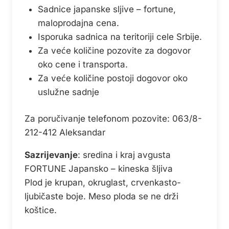
Sadnice japanske sljive – fortune,
maloprodajna cena.
Isporuka sadnica na teritoriji cele Srbije.
Za veće količine pozovite za dogovor
oko cene i transporta.
Za veće količine postoji dogovor oko
uslužne sadnje
Za poručivanje telefonom pozovite: 063/8-
212-412 Aleksandar
Sazrijevanje
: sredina i kraj avgusta
FORTUNE Japansko – kineska šljiva
Plod je krupan, okruglast, crvenkasto-
ljubičaste boje. Meso ploda se ne drži
koštice.