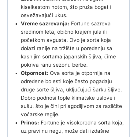
kiselkastom notom, što pruža bogat i
osvežavajući ukus.
Vreme sazrevanja:
Fortune sazreva
sredinom leta, obično krajem jula ili
početkom avgusta. Ovo je sorta koja
dolazi ranije na tržište u poređenju sa
kasnijim sortama japanskih šljiva, čime
pokriva ranu sezonu berbe.
Otpornost:
Ova sorta je otpornija na
određene bolesti koje često pogađaju
druge sorte šljiva, uključujući šarku šljive.
Dobro podnosi tople klimatske uslove i
sušu, što je čini prilagodljivom za različite
voćarske regije.
Prinos:
Fortune je visokorodna sorta koja,
uz pravilnu negu, može dati izdašne