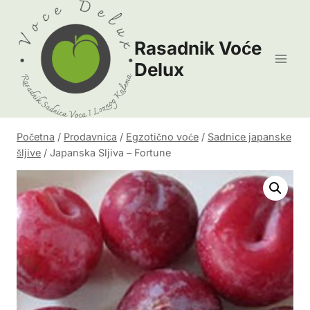
Skip
to
Rasadnik Voće
content
Delux
Početna
/
Prodavnica
/
Egzotično voće
/
Sadnice japanske
šljive
/
Japanska Sljiva – Fortune