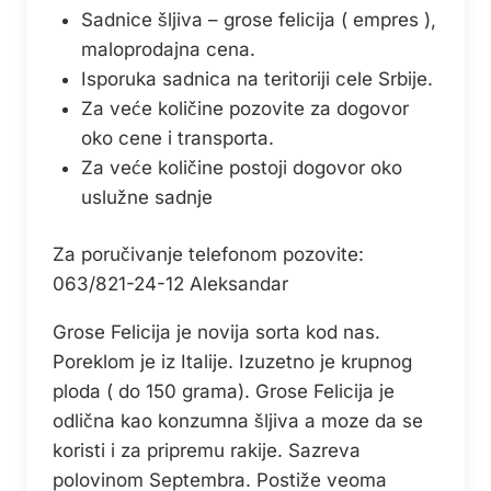
Sadnice šljiva – grose felicija ( empres ),
maloprodajna cena.
Isporuka sadnica na teritoriji cele Srbije.
Za veće količine pozovite za dogovor
oko cene i transporta.
Za veće količine postoji dogovor oko
uslužne sadnje
Za poručivanje telefonom pozovite:
063/821-24-12 Aleksandar
Grose Felicija je novija sorta kod nas.
Poreklom je iz Italije. Izuzetno je krupnog
ploda ( do 150 grama). Grose Felicija je
odlična kao konzumna šljiva a moze da se
koristi i za pripremu rakije. Sazreva
polovinom Septembra. Postiže veoma