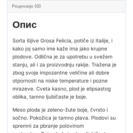
Рецензије (0)
Опис
Sorta šljive Grosa Felicia, potiče iz Italije, i
kako joj samo ime kaže ima jako krupne
plodove. Odlična je za upotrebu u svežem
stanju, ali i za proizvodnju rakije. Tražena je
zbog svoje impozantne veličine ali dobre
otpornosti na niske temperature i pozne
mrazeve. Cveta kasno, plod je elipsastog
oblika, tamno ljubičaste je boje.
Meso ploda je zeleno-žute boje, čvrsto i
sočno. Pokožica je tamno plava. Plodovi su
spremni za pbranje polovinom