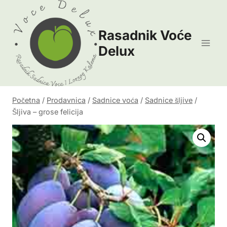
Skip
to
Rasadnik Voće
content
Delux
Početna
/
Prodavnica
/
Sadnice voća
/
Sadnice šljive
/
Šljiva – grose felicija