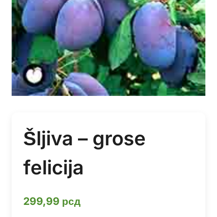
Šljiva – grose
felicija
299,99
рсд