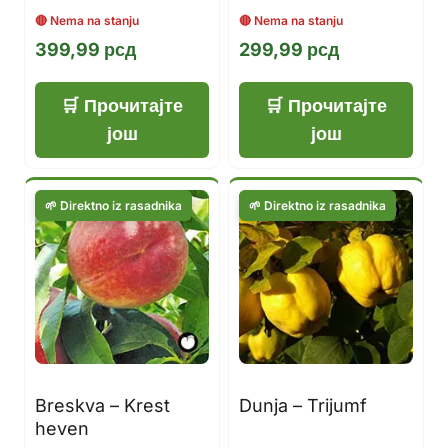
399,99
рсд
299,99
рсд
Прочитајте
Прочитајте
још
још
Breskva – Krest
Dunja – Trijumf
heven