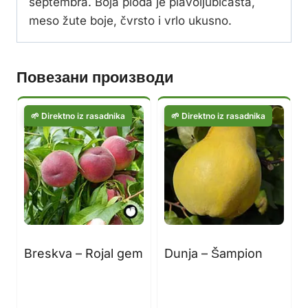
septembra. Boja ploda je plavoljubičasta,
meso žute boje, čvrsto i vrlo ukusno.
Повезани производи
Breskva – Rojal gem
Dunja – Šampion