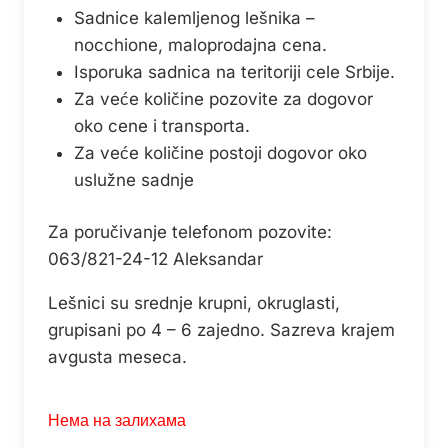
Sadnice kalemljenog lešnika –
је
је:
nocchione, maloprodajna cena.
била:
599,99 рсд.
Isporuka sadnica na teritoriji cele Srbije.
799,99 рсд.
Za veće količine pozovite za dogovor
oko cene i transporta.
Za veće količine postoji dogovor oko
uslužne sadnje
Za poručivanje telefonom pozovite:
063/821-24-12 Aleksandar
Lešnici su srednje krupni, okruglasti,
grupisani po 4 – 6 zajedno. Sazreva krajem
avgusta meseca.
Нема на залихама