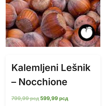
Kalemljeni Lešnik
– Nocchione
Оригинална
Тренутна
799,99
рсд
599,99
рсд
цена
цена