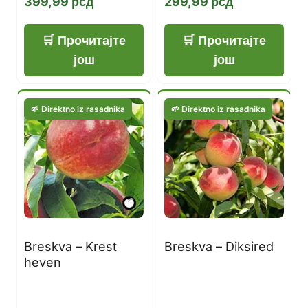
399,99
рсд
299,99
рсд
Прочитајте
Прочитајте
још
још
Breskva – Krest
Breskva – Diksired
heven