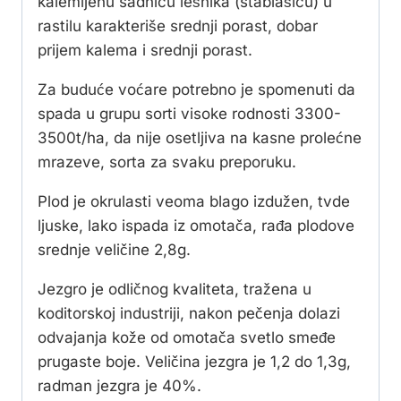
kalemljenu sadnicu lešnika (stablašicu) u
rastilu karakteriše srednji porast, dobar
prijem kalema i srednji porast.
Za buduće voćare potrebno je spomenuti da
spada u grupu sorti visoke rodnosti 3300-
3500t/ha, da nije osetljiva na kasne prolećne
mrazeve, sorta za svaku preporuku.
Plod je okrulasti veoma blago izdužen, tvde
ljuske, lako ispada iz omotača, rađa plodove
srednje veličine 2,8g.
Jezgro je odličnog kvaliteta, tražena u
koditorskoj industriji, nakon pečenja dolazi
odvajanja kože od omotača svetlo smeđe
prugaste boje. Veličina jezgra je 1,2 do 1,3g,
radman jezgra je 40%.