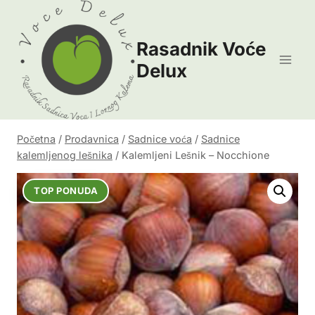
Skip
to
Rasadnik Voće
content
Delux
Početna
/
Prodavnica
/
Sadnice voća
/
Sadnice
kalemljenog lešnika
/
Kalemljeni Lešnik – Nocchione
TOP PONUDA