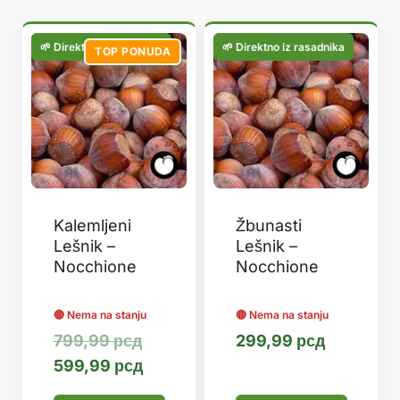
популарности
TOP PONUDA
Kalemljeni
Žbunasti
Lešnik –
Lešnik –
Nocchione
Nocchione
Оригинална
799,99
рсд
299,99
рсд
цена
Тренутна
599,99
рсд
је
цена