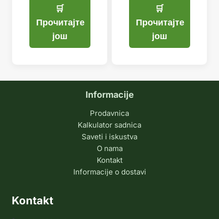
била:
је:
799,99 рсд.
599,99 рсд.
Прочитајте
Прочитајте
још
још
Informacije
Prodavnica
Kalkulator sadnica
Saveti i iskustva
O nama
Kontakt
Informacije o dostavi
Kontakt