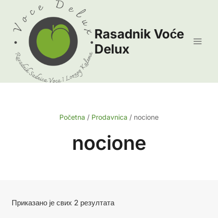
Skip
to
Rasadnik Voće
content
Delux
Početna
/
Prodavnica
/
nocione
nocione
Сортирано
Приказано је свих 2 резултата
по