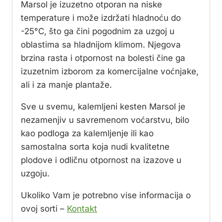
Marsol je izuzetno otporan na niske
temperature i može izdržati hladnoću do
-25°C, što ga čini pogodnim za uzgoj u
oblastima sa hladnijom klimom. Njegova
brzina rasta i otpornost na bolesti čine ga
izuzetnim izborom za komercijalne voćnjake,
ali i za manje plantaže.
Sve u svemu, kalemljeni kesten Marsol je
nezamenjiv u savremenom voćarstvu, bilo
kao podloga za kalemljenje ili kao
samostalna sorta koja nudi kvalitetne
plodove i odličnu otpornost na izazove u
uzgoju.
Ukoliko Vam je potrebno vise informacija o
ovoj sorti –
Kontakt