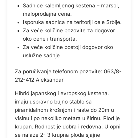
Sadnice kalemljenog kestena – marsol,
maloprodajna cena.
Isporuka sadnica na teritoriji cele Srbije.
Za veće količine pozovite za dogovor
oko cene i transporta.
Za veće količine postoji dogovor oko
uslužne sadnje
Za poručivanje telefonom pozovite: 063/8-
212-412 Aleksandar
Hibrid japanskog i evropskog kestena.
imaju uspravno bujno stablo sa
piramidalnom krošnjom i raste do 20m u
visinu i po nekoliko metara u širinu. Plod je
krupan. Rodnost je dobra i redovna. U opni
se nalaze 2- 3 krupna ploda sjajne