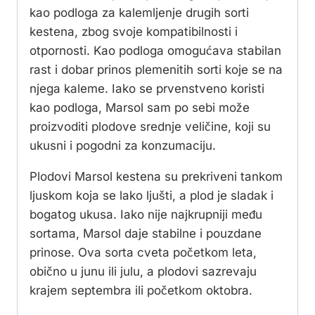
kao podloga za kalemljenje drugih sorti
kestena, zbog svoje kompatibilnosti i
otpornosti. Kao podloga omogućava stabilan
rast i dobar prinos plemenitih sorti koje se na
njega kaleme. Iako se prvenstveno koristi
kao podloga, Marsol sam po sebi može
proizvoditi plodove srednje veličine, koji su
ukusni i pogodni za konzumaciju.
Plodovi Marsol kestena su prekriveni tankom
ljuskom koja se lako ljušti, a plod je sladak i
bogatog ukusa. Iako nije najkrupniji među
sortama, Marsol daje stabilne i pouzdane
prinose. Ova sorta cveta početkom leta,
obično u junu ili julu, a plodovi sazrevaju
krajem septembra ili početkom oktobra.