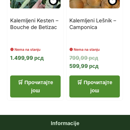
Kalemljeni Kesten –
Kalemljeni Lešnik –
Bouche de Betizac
Camponica
Оригинална
1.499,99
рсд
799,99
рсд
цена
Тренутна
599,99
рсд
је
цена
била:
је:
Прочитајте
Прочитајте
799,99 рсд.
599,99 рсд.
још
још
Informacije