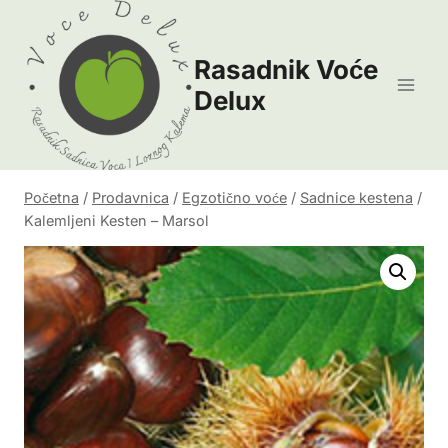
Skip
to
Rasadnik Voće
content
Delux
Početna
/
Prodavnica
/
Egzotično voće
/
Sadnice kestena
/
Kalemljeni Kesten – Marsol