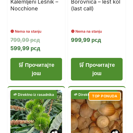
Kalemljeni Lešnik –
Borovnica – lest kol
Nocchione
(last call)
Оригинална
799,99
рсд
999,99
рсд
цена
Тренутна
599,99
рсд
је
цена
била:
је:
Прочитајте
Прочитајте
799,99 рсд.
599,99 рсд.
још
још
TOP PONUDA