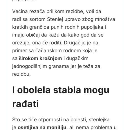
Većina rezača prilikom rezidbe, voli da
radi sa sortom Stenlej upravo zbog mnoštva
kratkih grančica punih rodnih pupoljaka i
imaju običaj da kažu da kako god da se
orezuje, ona će roditi. Drugačije je na
primer sa čačanskom rodnom koja je
sa
širokom krošnjom
i dugačkim
jednogodišnjim granama jer je teža za
rezidbu.
I obolela stabla mogu
rađati
Što se tiče otpornosti na bolesti, stenlejka
je
osetljiva na moniliju
, ali nema problema u