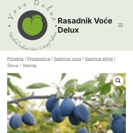
Skip
to
Rasadnik Voće
content
Delux
Početna
/
Prodavnica
/
Sadnice voća
/
Sadnice šljive
/
Šljiva – Stenlej