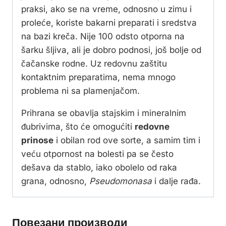
praksi, ako se na vreme, odnosno u zimu i
proleće, koriste bakarni preparati i sredstva
na bazi kreča. Nije 100 odsto otporna na
šarku šljiva, ali je dobro podnosi, još bolje od
čačanske rodne. Uz redovnu zaštitu
kontaktnim preparatima, nema mnogo
problema ni sa plamenjačom.
Prihrana se obavlja stajskim i mineralnim
đubrivima, što će omogućiti
redovne
prinose
i obilan rod ove sorte, a samim tim i
veću otpornost na bolesti pa se često
dešava da stablo, iako obolelo od raka
grana, odnosno,
Pseudomonasa
i dalje rađa.
Повезани производи