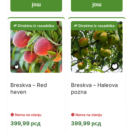
још
још
Breskva – Red
Breskva – Haleova
heven
pozna
399,99
рсд
399,99
рсд