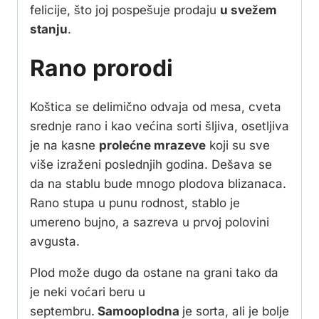
felicije, što joj pospešuje prodaju
u svežem
stanju
.
Rano prorodi
Koštica se delimično odvaja od mesa, cveta
srednje rano i kao većina sorti šljiva, osetljiva
je na kasne
prolećne mrazeve
koji su sve
više izraženi poslednjih godina. Dešava se
da na stablu bude mnogo plodova blizanaca.
Rano stupa u punu rodnost, stablo je
umereno bujno, a sazreva u prvoj polovini
avgusta.
Plod može dugo da ostane na grani tako da
je neki voćari beru u
septembru.
Samooplodna
je sorta, ali je bolje