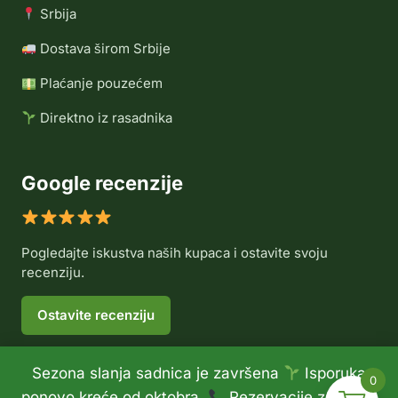
Srbija
Dostava širom Srbije
Plaćanje pouzećem
Direktno iz rasadnika
Google recenzije
Pogledajte iskustva naših kupaca i ostavite svoju
recenziju.
Ostavite recenziju
Sezona slanja sadnica je završena
Isporuka
0
© 2026 Rasadnik Voće Delux •
Politika privatnosti
•
ponovo kreće od oktobra.
Rezervacije za jesen