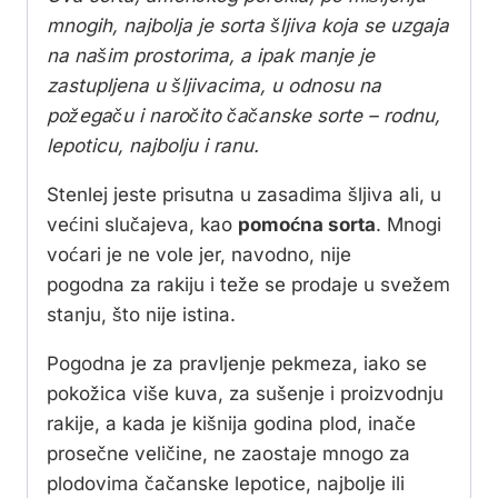
mnogih, najbolja je sorta šljiva koja se uzgaja
na našim prostorima, a ipak manje je
zastupljena u šljivacima, u odnosu na
požegaču i naročito čačanske sorte – rodnu,
lepoticu, najbolju i ranu.
Stenlej jeste prisutna u zasadima šljiva ali, u
većini slučajeva, kao
pomoćna sorta
. Mnogi
voćari je ne vole jer, navodno, nije
pogodna za rakiju i teže se prodaje u svežem
stanju, što nije istina.
Pogodna je za pravljenje pekmeza, iako se
pokožica više kuva, za sušenje i proizvodnju
rakije, a kada je kišnija godina plod, inače
prosečne veličine, ne zaostaje mnogo za
plodovima čačanske lepotice, najbolje ili