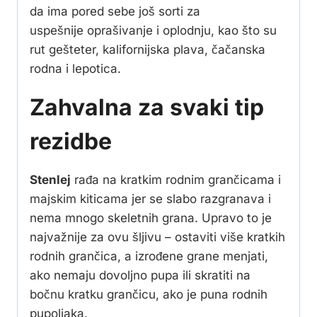
da ima pored sebe još sorti za
uspešnije oprašivanje i oplodnju, kao što su
rut gešteter, kalifornijska plava, čačanska
rodna i lepotica.
Zahvalna za svaki tip
rezidbe
Stenlej
rađa na kratkim rodnim grančicama i
majskim kiticama jer se slabo razgranava i
nema mnogo skeletnih grana. Upravo to je
najvažnije za ovu šljivu – ostaviti više kratkih
rodnih grančica, a izrođene grane menjati,
ako nemaju dovoljno pupa ili skratiti na
bočnu kratku grančicu, ako je puna rodnih
pupoljaka.