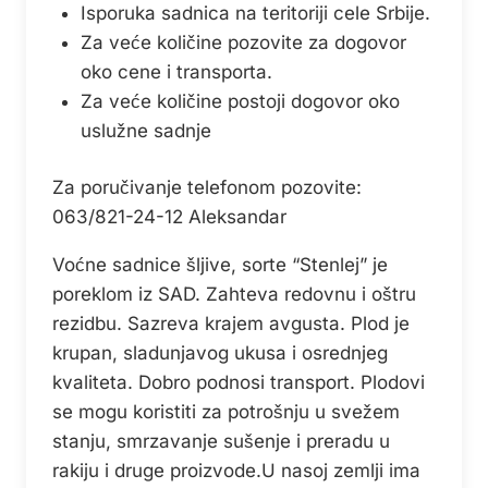
Isporuka sadnica na teritoriji cele Srbije.
Za veće količine pozovite za dogovor
oko cene i transporta.
Za veće količine postoji dogovor oko
uslužne sadnje
Za poručivanje telefonom pozovite:
063/821-24-12 Aleksandar
Voćne sadnice šljive, sorte “Stenlej” je
poreklom iz SAD. Zahteva redovnu i oštru
rezidbu. Sazreva krajem avgusta. Plod je
krupan, sladunjavog ukusa i osrednjeg
kvaliteta. Dobro podnosi transport. Plodovi
se mogu koristiti za potrošnju u svežem
stanju, smrzavanje sušenje i preradu u
rakiju i druge proizvode.U nasoj zemlji ima