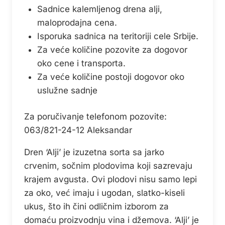
Sadnice kalemljenog drena alji,
maloprodajna cena.
Isporuka sadnica na teritoriji cele Srbije.
Za veće količine pozovite za dogovor
oko cene i transporta.
Za veće količine postoji dogovor oko
uslužne sadnje
Za poručivanje telefonom pozovite:
063/821-24-12 Aleksandar
Dren ‘Alji’ je izuzetna sorta sa jarko
crvenim, sočnim plodovima koji sazrevaju
krajem avgusta. Ovi plodovi nisu samo lepi
za oko, već imaju i ugodan, slatko-kiseli
ukus, što ih čini odličnim izborom za
domaću proizvodnju vina i džemova. ‘Alji’ je