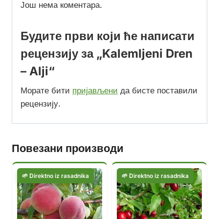
Још нема коментара.
Будите први који ће написати
рецензију за „Kalemljeni Dren
– Alji“
Морате бити
пријављени
да бисте поставили
рецензију.
Повезани производи