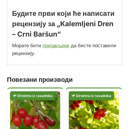
Будите први који ће написати
рецензију за „Kalemljeni Dren
– Crni Baršun“
Морате бити
пријављени
да бисте поставили
рецензију.
Повезани производи