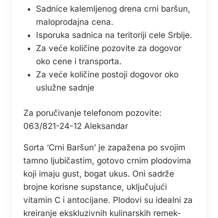
Sadnice kalemljenog drena crni baršun,
maloprodajna cena.
Isporuka sadnica na teritoriji cele Srbije.
Za veće količine pozovite za dogovor
oko cene i transporta.
Za veće količine postoji dogovor oko
uslužne sadnje
Za poručivanje telefonom pozovite:
063/821-24-12 Aleksandar
Sorta ‘Crni Baršun’ je zapažena po svojim
tamno ljubičastim, gotovo crnim plodovima
koji imaju gust, bogat ukus. Oni sadrže
brojne korisne supstance, uključujući
vitamin C i antocijane. Plodovi su idealni za
kreiranje ekskluzivnih kulinarskih remek-