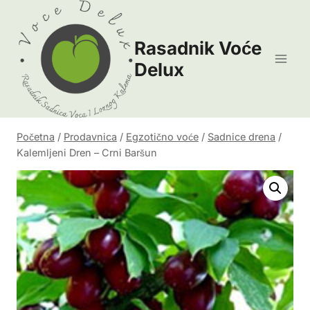
Skip
to
Rasadnik Voće
content
Delux
Početna
/
Prodavnica
/
Egzotično voće
/
Sadnice drena
/
Kalemljeni Dren – Crni Baršun