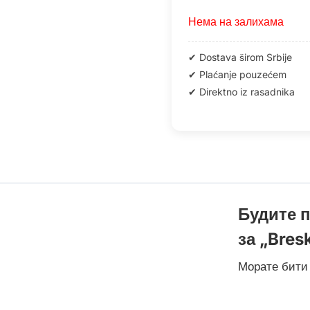
Нема на залихама
Будите п
за „Bres
Морате бит