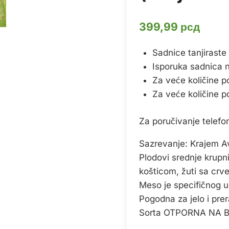
399,99
рсд
Sadnice tanjiraste
Isporuka sadnica na 
Za veće količine p
Za veće količine p
Za poručivanje telef
Sazrevanje: Krajem 
Plodovi srednje krupn
košticom, žuti sa crv
Meso je specifičnog u
Pogodna za jelo i pre
Sorta OTPORNA NA B