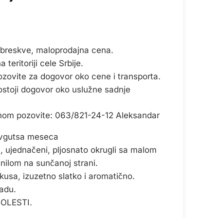
 breskve, maloprodajna cena.
teritoriji cele Srbije.
ozovite za dogovor oko cene i transporta.
ostoji dogovor oko uslužne sadnje
onom pozovite: 063/821-24-12 Aleksandar
Avgutsa meseca
i, ujednačeni, pljosnato okrugli sa malom
enilom na sunčanoj strani.
kusa, izuzetno slatko i aromatično.
radu.
OLESTI.