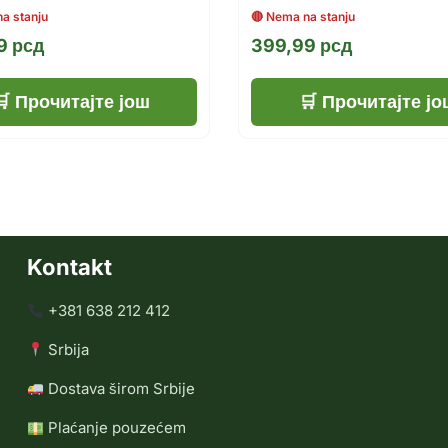
99
рсд
399,99
рсд
Прочитајте још
Прочитајте јо
Kontakt
+381 638 212 412
Srbija
Dostava širom Srbije
Plaćanje pouzećem