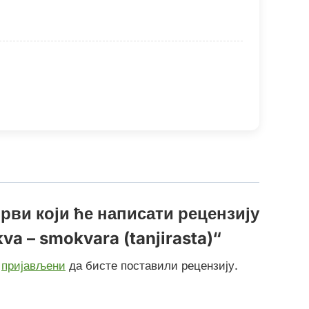
рви који ће написати рецензију
kva – smokvara (tanjirasta)“
и
пријављени
да бисте поставили рецензију.