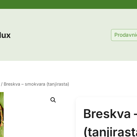
lux
Prodavni
/
Breskva – smokvara (tanjirasta)
Breskva 
(tanjirast