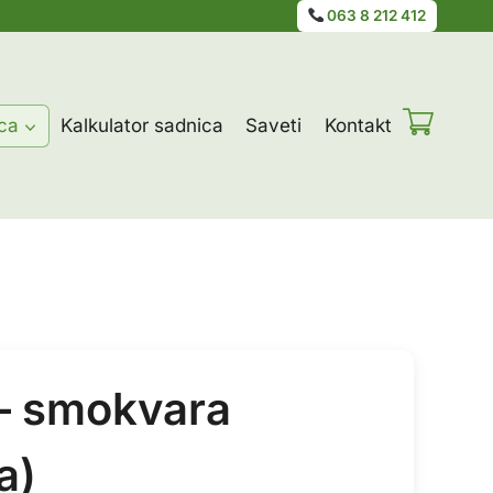
063 8 212 412
ca
Kalkulator sadnica
Saveti
Kontakt
– smokvara
a)