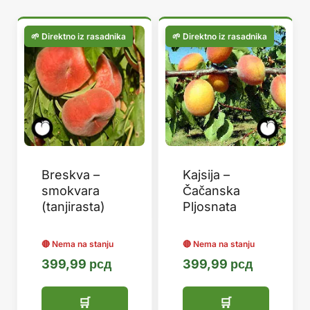
популарности
Breskva –
Kajsija –
smokvara
Čačanska
(tanjirasta)
Pljosnata
399,99
рсд
399,99
рсд