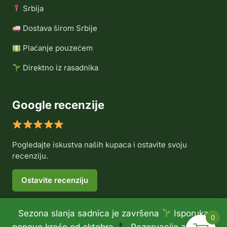
Srbija
Dostava širom Srbije
Plaćanje pouzećem
Direktno iz rasadnika
Google recenzije
Pogledajte iskustva naših kupaca i ostavite svoju
recenziju.
Ostavite recenziju
Sezona slanja sadnica je završena
Isporuka
0
© 2026 Rasadnik Voće Delux •
Politika privatnosti
•