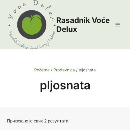
Skip
to
Rasadnik Voće
content
Delux
Početna
/
Prodavnica
/
pljosnata
pljosnata
Сортирано
Приказано је свих 2 резултата
по