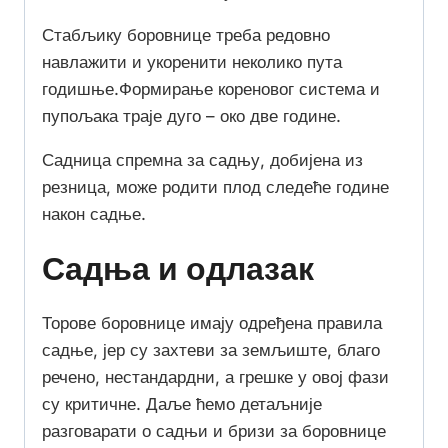
Стабљику боровнице треба редовно
навлажити и укоренити неколико пута
годишње.Формирање кореновог система и
пупољака траје дуго – око две године.
Садница спремна за садњу, добијена из
резница, може родити плод следеће године
након садње.
Садња и одлазак
Торове боровнице имају одређена правила
садње, јер су захтеви за земљиште, благо
речено, нестандардни, а грешке у овој фази
су критичне. Даље ћемо детаљније
разговарати о садњи и бризи за боровнице