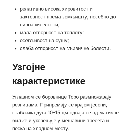
релативно висока хировитост и
захтевност према земљишту, посебно до
нивоа киселости;
мала отпорност на топлоту;
осетљивост на сушу;
слаба отпорност на гљивичне болести.
Узгојне
карактеристике
Углавном се боровнице Торо размножавају
резницама. Припремају се крајем јесени,
стабљика дуга 10-15 цм одваја се од матичне
биљке и укорењује у мешавини тресета и
песка на хладном месту.