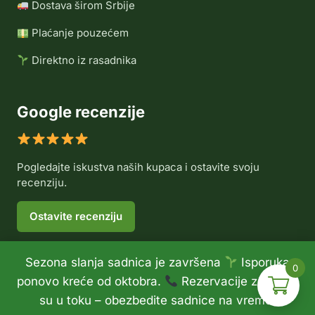
Dostava širom Srbije
Plaćanje pouzećem
Direktno iz rasadnika
Google recenzije
Pogledajte iskustva naših kupaca i ostavite svoju
recenziju.
Ostavite recenziju
Sezona slanja sadnica je završena
Isporuka
0
© 2026 Rasadnik Voće Delux •
Politika privatnosti
•
ponovo kreće od oktobra.
Rezervacije za jesen
Politika refundiranja
su u toku – obezbedite sadnice na vreme.