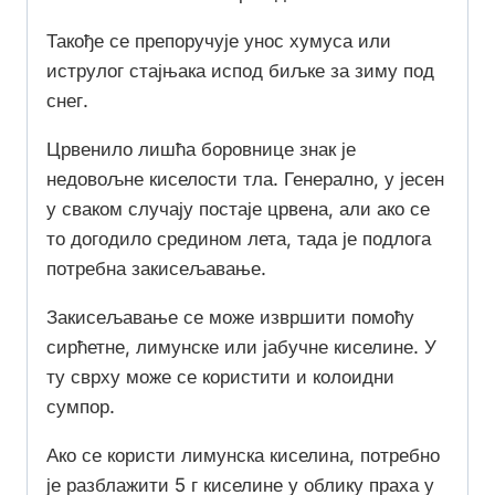
Такође се препоручује унос хумуса или
иструлог стајњака испод биљке за зиму под
снег.
Црвенило лишћа боровнице знак је
недовољне киселости тла. Генерално, у јесен
у сваком случају постаје црвена, али ако се
то догодило средином лета, тада је подлога
потребна закисељавање.
Закисељавање се може извршити помоћу
сирћетне, лимунске или јабучне киселине. У
ту сврху може се користити и колоидни
сумпор.
Ако се користи лимунска киселина, потребно
је разблажити 5 г киселине у облику праха у