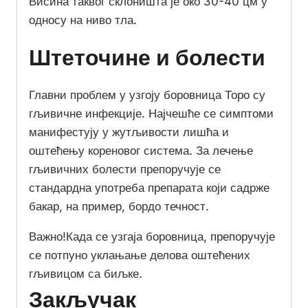
Висина таквог склоништа је око 30-40 цм у
односу на ниво тла.
Штеточине и болести
Главни проблем у узгоју боровница Торо су
гљивичне инфекције. Најчешће се симптоми
манифестују у жутљивости лишћа и
оштећењу кореновог система. За лечење
гљивичних болести препоручује се
стандардна употреба препарата који садрже
бакар, на пример, бордо течност.
Важно!
Када се узгаја боровница, препоручује
се потпуно уклањање делова оштећених
гљивицом са биљке.
Закључак