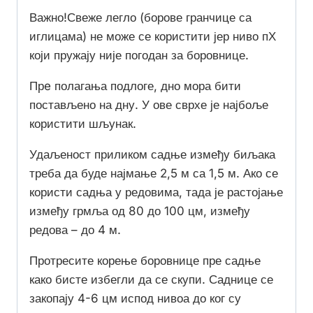
Важно!
Свеже легло (борове гранчице са
иглицама) не може се користити јер ниво пХ
који пружају није погодан за боровнице.
Прe полагања подлоге, дно мора бити
постављено на дну. У ове сврхе је најбоље
користити шљунак.
Удаљеност приликом садње између биљака
треба да буде најмање 2,5 м са 1,5 м. Ако се
користи садња у редовима, тада је растојање
између грмља од 80 до 100 цм, између
редова – до 4 м.
Протресите корење боровнице пре садње
како бисте избегли да се скупи. Саднице се
закопају 4-6 цм испод нивоа до ког су