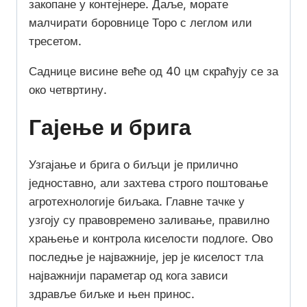
закопане у контејнере. Даље, морате
малчирати боровнице Торо с леглом или
тресетом.
Саднице висине веће од 40 цм скраћују се за
око четвртину.
Гајење и брига
Узгајање и брига о биљци је прилично
једноставно, али захтева строго поштовање
агротехнологије биљака. Главне тачке у
узгоју су правовремено заливање, правилно
храњење и контрола киселости подлоге. Ово
последње је најважније, јер је киселост тла
најважнији параметар од кога зависи
здравље биљке и њен принос.