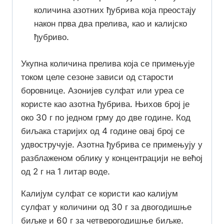
количина азотних ђубрива која преостају
након прва два прелива, као и калијско
ђубриво.
Укупна количина прелива која се примењује
током целе сезоне зависи од старости
боровнице. Азонијев сулфат или уреа се
користе као азотна ђубрива. Њихов број је
око 30 г по једном грму до две године. Код
биљака старијих од 4 године овај број се
удвостручује. Азотна ђубрива се примењују у
разблаженом облику у концентрацији не већој
од 2 г на 1 литар воде.
Калијум сулфат се користи као калијум
сулфат у количини од 30 г за двогодишње
биљке и 60 г за четверогодишње биљке.