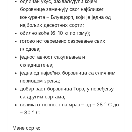
одличан укус, захваљујући којем
боровнице замењују свог најближег
конкурента – Блуецорп, који је једна од
најбољих десертних сорти;
обилно воће (6-10 кг по грму);
готово истовремено сазревање свих
плодова;
једноставност сакупљања и
складиштења;
једна од највећих боровница са сличним
периодом зрења;
добар раст боровница Торо, у поређењу
са другим сортама;
велика отпорност на мраз – од – 28 ° С до
– 30 ° С.
Мане сорте: