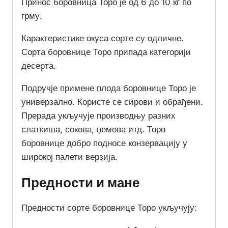
Принос боровница Торо је од 6 до 10 кг по
грму.
Карактеристике окуса сорте су одличне.
Сорта боровнице Торо припада категорији
десерта.
Подручје примене плода боровнице Торо је
универзално. Користе се сирови и обрађени.
Прерада укључује производњу разних
слаткиша, сокова, џемова итд. Торо
боровнице добро подносе конзервацију у
широкој палети верзија.
Предности и мане
Предности сорте боровнице Торо укључују: