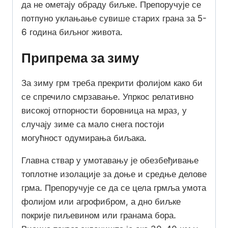
да не ометају обраду биљке. Препоручује се
потпуно уклањање сувише старих грана за 5-
6 година биљног живота.
Припрема за зиму
За зиму грм треба прекрити фолијом како би
се спречило смрзавање. Упркос релативно
високој отпорности боровница на мраз, у
случају зиме са мало снега постоји
могућност одумирања биљака.
Главна ствар у умотавању је обезбеђивање
топлотне изолације за доње и средње делове
грма. Препоручује се да се цела грмља умота
фолијом или агрофибром, а дно биљке
покрије пиљевином или гранама бора.