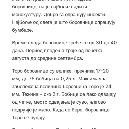
боровнице, па је најбоље садити
монокултуру. Добро га опрашују инсекти.
Најбоље од свега је што боровнице опрашују
бумбаре.
Време плода боровнице креће се од 30 до 40
дана. Период плодења траје од почетка
августа до средине септембра.
Торо боровнице су велике, пречника 17-20
мм; до 75 бобица на 0,25 л. Максимална
забележена величина боровница Торо је 24
мм. Тежина – око 2 г. Бобице се лако одвајају
од четке, место одвајања је суво, његово
подручје је мало. Када се бере, боровнице
Торо не пуцају.