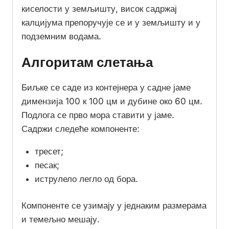
киселости у земљишту, висок садржај
калцијума препоручује се и у земљишту и у
подземним водама.
Алгоритам слетања
Биљке се саде из контејнера у садне јаме
димензија 100 к 100 цм и дубине око 60 цм.
Подлога се прво мора ставити у јаме.
Садржи следеће компоненте:
тресет;
песак;
иструлело легло од бора.
Компоненте се узимају у једнаким размерама
и темељно мешају.