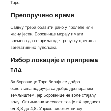
Торо.
Препоручено време
Садњу треба обавити рано у пролеће или
касну јесен. Боровнице морају имати
времена да се прилагоде тренутку цветања
вегетативних пупољака.
Избор локације и припрема
тла
За боровнице Торо бирају се добро
осветљена подручја са добро дренираним
земљиштем, јер боровнице не воле стајаћу
воду. Оптимална киселост тла је пХ вредност
од 3,8 до 4,8. Упркос високом нивоу