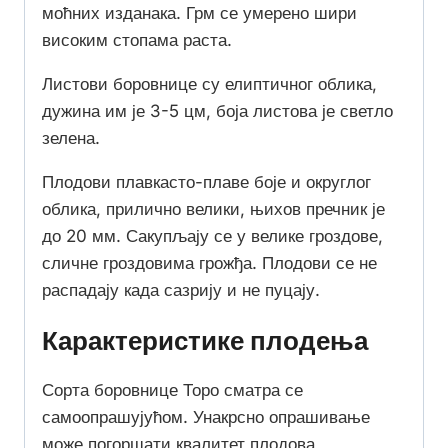
моћних изданака. Грм се умерено шири
високим стопама раста.
Листови боровнице су елиптичног облика,
дужина им је 3-5 цм, боја листова је светло
зелена.
Плодови плавкасто-плаве боје и округлог
облика, прилично велики, њихов пречник је
до 20 мм. Сакупљају се у велике гроздове,
сличне гроздовима грожђа. Плодови се не
распадају када сазрију и не пуцају.
Карактеристике плодења
Сорта боровнице Торо сматра се
самоопрашујућом. Унакрсно опрашивање
може погоршати квалитет плодова