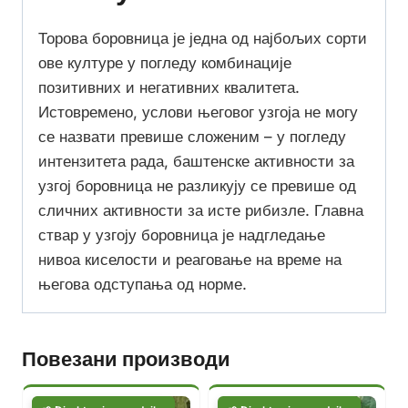
Торова боровница је једна од најбољих сорти
ове културе у погледу комбинације
позитивних и негативних квалитета.
Истовремено, услови његовог узгоја не могу
се назвати превише сложеним – у погледу
интензитета рада, баштенске активности за
узгој боровница не разликују се превише од
сличних активности за исте рибизле. Главна
ствар у узгоју боровница је надгледање
нивоа киселости и реаговање на време на
његова одступања од норме.
Повезани производи