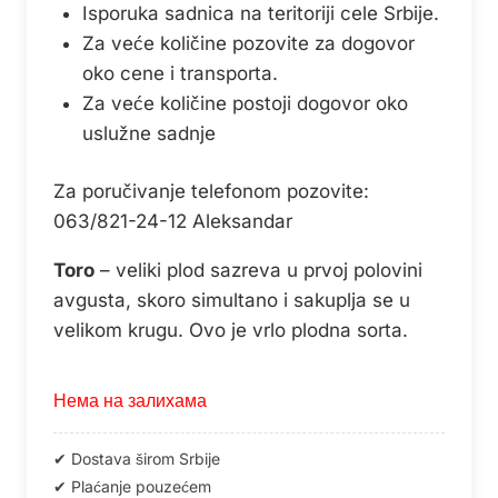
Isporuka sadnica na teritoriji cele Srbije.
Za veće količine pozovite za dogovor
oko cene i transporta.
Za veće količine postoji dogovor oko
uslužne sadnje
Za poručivanje telefonom pozovite:
063/821-24-12 Aleksandar
Toro
– veliki plod sazreva u prvoj polovini
avgusta, skoro simultano i sakuplja se u
velikom krugu. Ovo je vrlo plodna sorta.
Нема на залихама