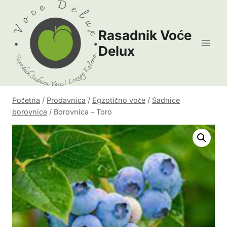
Skip
to
Rasadnik Voće
content
Delux
Početna
/
Prodavnica
/
Egzotično voće
/
Sadnice
borovnice
/
Borovnica – Toro