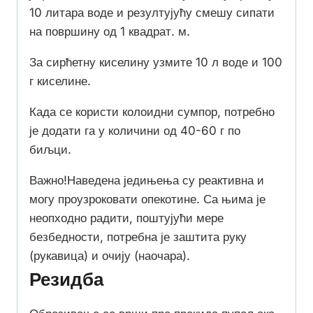
10 литара воде и резултујућу смешу сипати
на површину од 1 квадрат. м.
За сирћетну киселину узмите 10 л воде и 100
г киселине.
Када се користи колоидни сумпор, потребно
је додати га у количини од 40-60 г по
биљци.
Важно!
Наведена једињења су реактивна и
могу проузроковати опекотине. Са њима је
неопходно радити, поштујући мере
безбедности, потребна је заштита руку
(рукавица) и очију (наочара).
Резидба