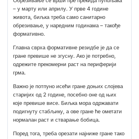
Обрезивање се врши пре прекида пупољака
– у марту или априлу. У прве 4 године
живота, биљка треба само санитарно
обрезивање, у наредним годинама – такође
формативно.
Главна сврха формативне резидбе је да се
гране превише не згусну. Ако је потребно,
одрежите прекомерни раст на периферији
грма.
Важно је потпуно исећи гране доњих слојева
старијих од 2 године, посебно оне од њих
које превише висе. Биљка мора одржавати
подигнуту стабљику, а ове гране ће ометати
нормалан раст и стварање бобица.
Поред тога, треба орезати најниже гране тако