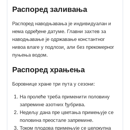
Распоред заливања
Распоред наводњавања је индивидуалан и
нема одређене датуме. Главни захтев за
наводњавање је одржавање константног
нивоа влаге у подлози, али без прекомерног
пуњења водом.
Распоред храњења
Боровнице хране три пута у сезони:
На пролеће треба применити половину
запремине азотних ђубрива.
Недељу дана пре цветања примењује се
половина преостале запремине.
Током плодова примењује се целокупна