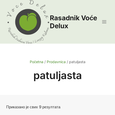
Skip
to
Rasadnik Voće
content
Delux
Početna
/
Prodavnica
/
patuljasta
patuljasta
Сортирано
Приказано је свих 9 резултата
по