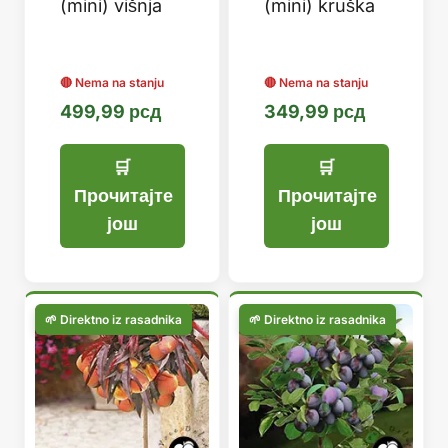
(mini) višnja
(mini) kruška
499,99
рсд
349,99
рсд
Прочитајте
Прочитајте
још
још