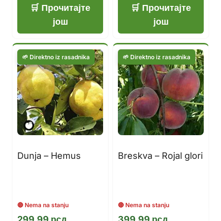
Прочитајте
Прочитајте
још
још
Dunja – Hemus
Breskva – Rojal glori
299,99
рсд
399,99
рсд