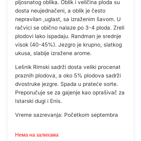
pljosnatog oblika. Oblik i veličina ploda su
dosta neujednačeni, a oblik je često
nepravilan ,uglast, sa izraženim šavom. U
račvici se obično nalaze po 3-4 ploda. Zreli
plodovi lako ispadaju. Randman je srednje
visok (40-45%). Jezgro je krupno, slatkog
ukusa, slabije izražene arome.
Lešnik Rimski sadrži dosta veliki procenat
praznih plodova, a oko 5% plodova sadrži
dvostruke jezgre. Spada u prateće sorte.
Preporučuje se za gajenje kao oprašivač za
Istarski dugi i Enis.
Vreme sazrevanja: Početkom septembra
Нема на залихама