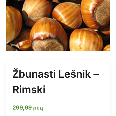
Žbunasti Lešnik –
Rimski
299,99
рсд