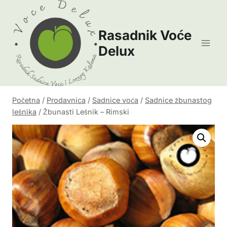
Skip
to
Rasadnik Voće
content
Delux
Početna
/
Prodavnica
/
Sadnice voća
/
Sadnice žbunastog
lešnika
/
Žbunasti Lešnik – Rimski