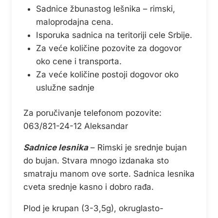
Sadnice žbunastog lešnika – rimski,
maloprodajna cena.
Isporuka sadnica na teritoriji cele Srbije.
Za veće količine pozovite za dogovor
oko cene i transporta.
Za veće količine postoji dogovor oko
uslužne sadnje
Za poručivanje telefonom pozovite:
063/821-24-12 Aleksandar
Sadnice lesnika
– Rimski je srednje bujan
do bujan. Stvara mnogo izdanaka sto
smatraju manom ove sorte. Sadnica lesnika
cveta srednje kasno i dobro rađa.
Plod je krupan (3-3,5g), okruglasto-