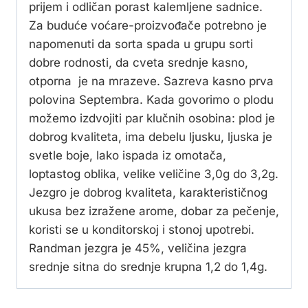
prijem i odličan porast kalemljene sadnice.
Za buduće voćare-proizvođače potrebno je
napomenuti da sorta spada u grupu sorti
dobre rodnosti, da cveta srednje kasno,
otporna je na mrazeve. Sazreva kasno prva
polovina Septembra. Kada govorimo o plodu
možemo izdvojiti par klučnih osobina: plod je
dobrog kvaliteta, ima debelu ljusku, ljuska je
svetle boje, lako ispada iz omotača,
loptastog oblika, velike veličine 3,0g do 3,2g.
Jezgro je dobrog kvaliteta, karakterističnog
ukusa bez izražene arome, dobar za pečenje,
koristi se u konditorskoj i stonoj upotrebi.
Randman jezgra je 45%, veličina jezgra
srednje sitna do srednje krupna 1,2 do 1,4g.