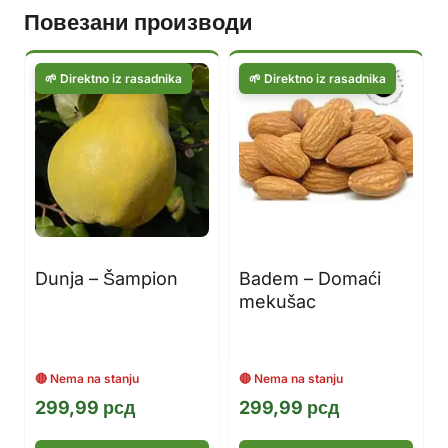
Повезани производи
Dunja – Šampion
Badem – Domaći
mekušac
299,99
рсд
299,99
рсд