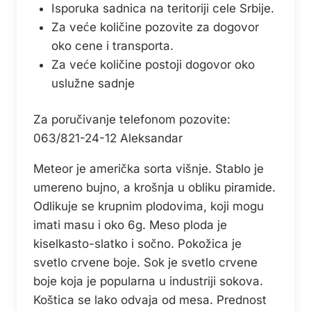
Isporuka sadnica na teritoriji cele Srbije.
Za veće količine pozovite za dogovor
oko cene i transporta.
Za veće količine postoji dogovor oko
uslužne sadnje
Za poručivanje telefonom pozovite:
063/821-24-12 Aleksandar
Meteor je američka sorta višnje. Stablo je
umereno bujno, a krošnja u obliku piramide.
Odlikuje se krupnim plodovima, koji mogu
imati masu i oko 6g. Meso ploda je
kiselkasto-slatko i sočno. Pokožica je
svetlo crvene boje. Sok je svetlo crvene
boje koja je popularna u industriji sokova.
Koštica se lako odvaja od mesa. Prednost