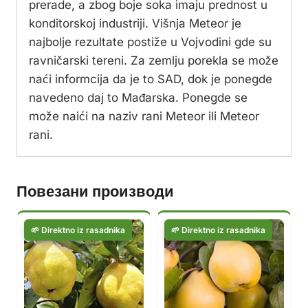
prerade, a zbog boje soka imaju prednost u
konditorskoj industriji. Višnja Meteor je
najbolje rezultate postiže u Vojvodini gde su
ravničarski tereni. Za zemlju porekla se može
naći informcija da je to SAD, dok je ponegde
navedeno daj to Mađarska. Ponegde se
može naići na naziv rani Meteor ili Meteor
rani.
Повезани производи