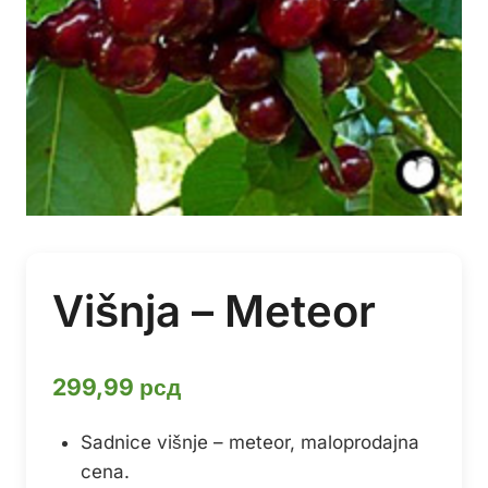
Višnja – Meteor
299,99
рсд
Sadnice višnje – meteor, maloprodajna
cena.