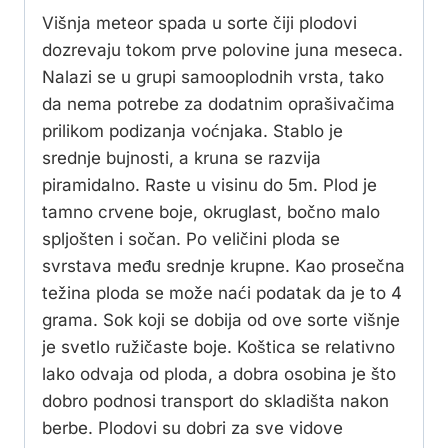
Višnja meteor spada u sorte čiji plodovi
dozrevaju tokom prve polovine juna meseca.
Nalazi se u grupi samooplodnih vrsta, tako
da nema potrebe za dodatnim oprašivačima
prilikom podizanja voćnjaka. Stablo je
srednje bujnosti, a kruna se razvija
piramidalno. Raste u visinu do 5m. Plod je
tamno crvene boje, okruglast, bočno malo
spljošten i sočan. Po veličini ploda se
svrstava među srednje krupne. Kao prosečna
težina ploda se može naći podatak da je to 4
grama. Sok koji se dobija od ove sorte višnje
je svetlo ružičaste boje. Koštica se relativno
lako odvaja od ploda, a dobra osobina je što
dobro podnosi transport do skladišta nakon
berbe. Plodovi su dobri za sve vidove