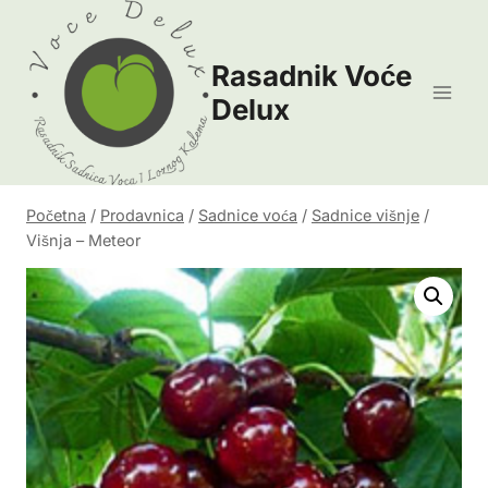
Skip
to
Rasadnik Voće
content
Delux
Početna
/
Prodavnica
/
Sadnice voća
/
Sadnice višnje
/
Višnja – Meteor