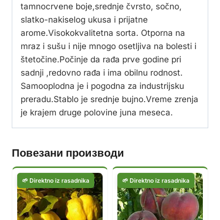
tamnocrvene boje,srednje čvrsto, sočno,
slatko-nakiselog ukusa i prijatne
arome.Visokokvalitetna sorta. Otporna na
mraz i sušu i nije mnogo osetljiva na bolesti i
štetočine.Počinje da rađa prve godine pri
sadnji ,redovno rađa i ima obilnu rodnost.
Samooplodna je i pogodna za industrijsku
preradu.Stablo je srednje bujno.Vreme zrenja
je krajem druge polovine juna meseca.
Повезани производи