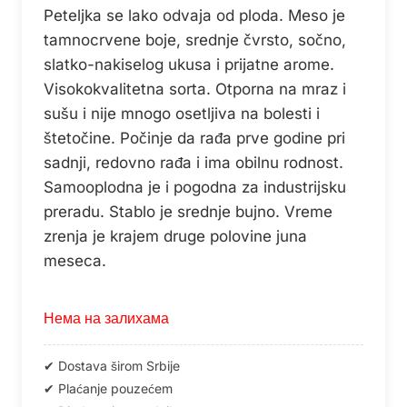
Peteljka se lako odvaja od ploda. Meso je
tamnocrvene boje, srednje čvrsto, sočno,
slatko-nakiselog ukusa i prijatne arome.
Visokokvalitetna sorta. Otporna na mraz i
sušu i nije mnogo osetljiva na bolesti i
štetočine. Počinje da rađa prve godine pri
sadnji, redovno rađa i ima obilnu rodnost.
Samooplodna je i pogodna za industrijsku
preradu. Stablo je srednje bujno. Vreme
zrenja je krajem druge polovine juna
meseca.
Нема на залихама