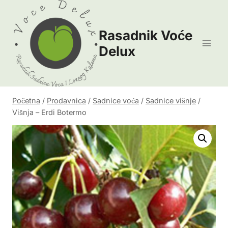
Skip
to
Rasadnik Voće
content
Delux
Početna
/
Prodavnica
/
Sadnice voća
/
Sadnice višnje
/
Višnja – Erdi Botermo