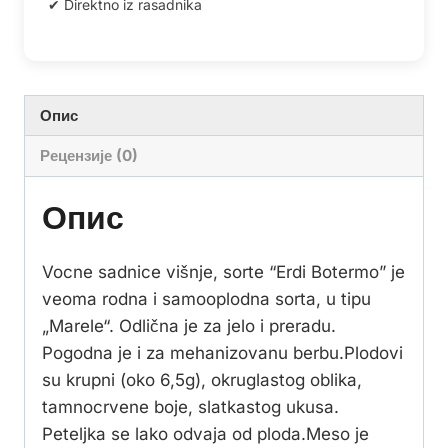
Опис
Рецензије (0)
Опис
Vocne sadnice višnje, sorte “Erdi Botermo” je
veoma rodna i samooplodna sorta, u tipu
„Marele“. Odlična je za jelo i preradu.
Pogodna je i za mehanizovanu berbu.Plodovi
su krupni (oko 6,5g), okruglastog oblika,
tamnocrvene boje, slatkastog ukusa.
Peteljka se lako odvaja od ploda.Meso je