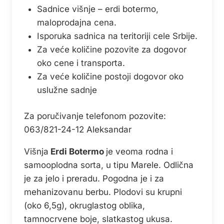
Sadnice višnje – erdi botermo,
maloprodajna cena.
Isporuka sadnica na teritoriji cele Srbije.
Za veće količine pozovite za dogovor
oko cene i transporta.
Za veće količine postoji dogovor oko
uslužne sadnje
Za poručivanje telefonom pozovite:
063/821-24-12 Aleksandar
Višnja
Erdi Botermo
je veoma rodna i
samooplodna sorta, u tipu Marele. Odlična
je za jelo i preradu. Pogodna je i za
mehanizovanu berbu. Plodovi su krupni
(oko 6,5g), okruglastog oblika,
tamnocrvene boje, slatkastog ukusa.