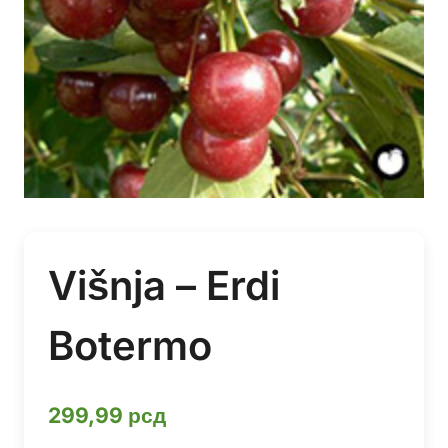
Višnja – Erdi
Botermo
299,99
рсд