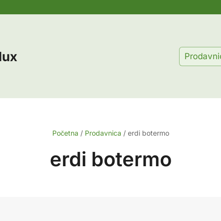
lux
Prodavni
Početna
/
Prodavnica
/
erdi botermo
erdi botermo