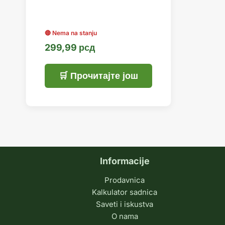
299,99
рсд
Прочитајте још
Informacije
Prodavnica
Kalkulator sadnica
Saveti i iskustva
O nama