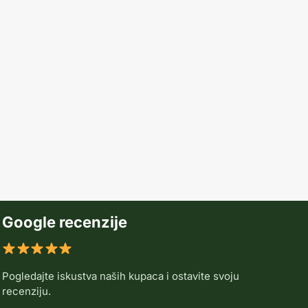
Google recenzije
Pogledajte iskustva naših kupaca i ostavite svoju
recenziju.