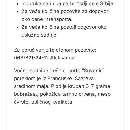
Isporuka sadnica na teritoriji cele Srbije.
Za veće količine pozovite za dogovor
oko cene i transporta.
Za veće količine postoji dogovor oko
uslužne sadnje
Za poručivanje telefonom pozovite:
063/821-24-12 Aleksandar
Voćne sadnice trešnje, sorte ”Suvenir”
poreklom je iz Francuske. Sazreva
sredinom maja. Plod je krupan 6-7 grama,
bubrežast, pokožica tamno crvena, meso
čvrsto, odličnog kvaliteta.