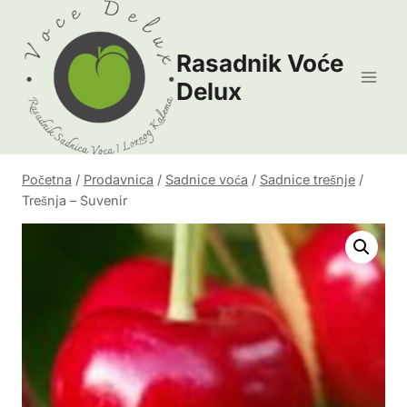
Skip
to
Rasadnik Voće
content
Delux
Početna
/
Prodavnica
/
Sadnice voća
/
Sadnice trešnje
/
Trešnja – Suvenir