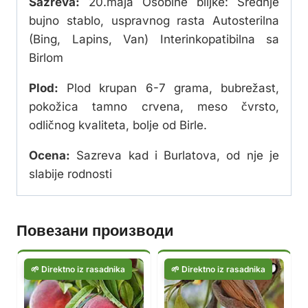
Sazreva:
20.maja Osobine biljke: Srednje
bujno stablo, uspravnog rasta Autosterilna
(Bing, Lapins, Van) Interinkopatibilna sa
Birlom
Plod:
Plod krupan 6-7 grama, bubrežast,
pokožica tamno crvena, meso čvrsto,
odličnog kvaliteta, bolje od Birle.
Ocena:
Sazreva kad i Burlatova, od nje je
slabije rodnosti
Повезани производи