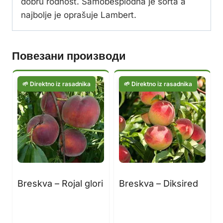
dobru rodnost. Samobesplodna je sorta a
najbolje je oprašuje Lambert.
Повезани производи
Breskva – Rojal glori
Breskva – Diksired