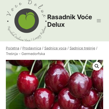
Skip
to
Rasadnik Voće
content
Delux
Početna
/
Prodavnica
/
Sadnice voća
/
Sadnice trešnje
/
Trešnja – Germedorfska