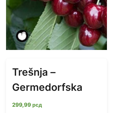
Trešnja –
Germedorfska
299,99
рсд