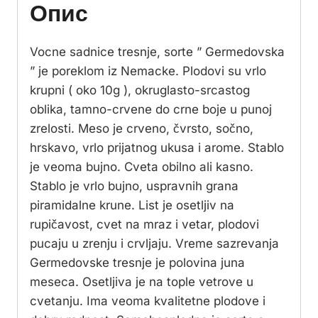
Опис
Vocne sadnice tresnje, sorte ” Germedovska
” je poreklom iz Nemacke. Plodovi su vrlo
krupni ( oko 10g ), okruglasto-srcastog
oblika, tamno-crvene do crne boje u punoj
zrelosti. Meso je crveno, čvrsto, sočno,
hrskavo, vrlo prijatnog ukusa i arome. Stablo
je veoma bujno. Cveta obilno ali kasno.
Stablo je vrlo bujno, uspravnih grana
piramidalne krune. List je osetljiv na
rupičavost, cvet na mraz i vetar, plodovi
pucaju u zrenju i crvljaju. Vreme sazrevanja
Germedovske tresnje je polovina juna
meseca. Osetljiva je na tople vetrove u
cvetanju. Ima veoma kvalitetne plodove i