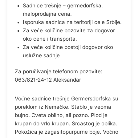
Sadnice trešnje – germedorfska,
maloprodajna cena.
Isporuka sadnica na teritoriji cele Srbije.
Za veće količine pozovite za dogovor
oko cene i transporta.
Za veće količine postoji dogovor oko
uslužne sadnje
Za poručivanje telefonom pozovite:
063/821-24-12 Aleksandar
Voćne sadnice trešnje Germersdorfska su
poreklom iz Nemačke. Stablo je veoma
bujno. Cveta obilno, ali pozno. Plod je
krupan do vrlo krupan. Srcastog je oblika.
Pokožica je zagasitopurpurne boje. Voćno