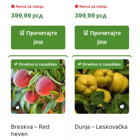
399,99
рсд
399,99
рсд
Прочитајте
Прочитајте
још
још
Breskva – Red
Dunja – Leskovačka
heven