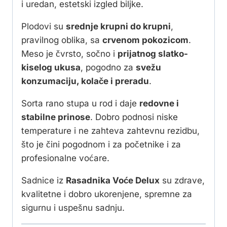
i uredan, estetski izgled biljke.
Plodovi su
srednje krupni do krupni
,
pravilnog oblika, sa
crvenom pokozicom
.
Meso je čvrsto, sočno i
prijatnog slatko-
kiselog ukusa
, pogodno za
svežu
konzumaciju, kolače i preradu
.
Sorta rano stupa u rod i daje
redovne i
stabilne prinose
. Dobro podnosi niske
temperature i ne zahteva zahtevnu rezidbu,
što je čini pogodnom i za početnike i za
profesionalne voćare.
Sadnice iz
Rasadnika Voće Delux
su zdrave,
kvalitetne i dobro ukorenjene, spremne za
sigurnu i uspešnu sadnju.