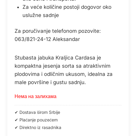
Za veće količine postoji dogovor oko
uslužne sadnje
Za poručivanje telefonom pozovite:
063/821-24-12 Aleksandar
Stubasta jabuka Kraljica Cardasa je
kompaktna jesenja sorta sa atraktivnim
plodovima i odličnim ukusom, idealna za
male površine i gustu sadnju.
Нема на залихама