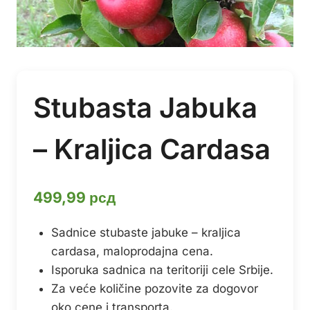
Stubasta Jabuka
– Kraljica Cardasa
499,99
рсд
Sadnice stubaste jabuke – kraljica
cardasa, maloprodajna cena.
Isporuka sadnica na teritoriji cele Srbije.
Za veće količine pozovite za dogovor
oko cene i transporta.