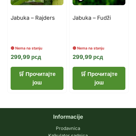
Jabuka – Rajders
Jabuka – Fudži
299,99
рсд
299,99
рсд
Прочитајте
Прочитајте
још
још
Informacije
Prodavnica
Kalkulator sadnica