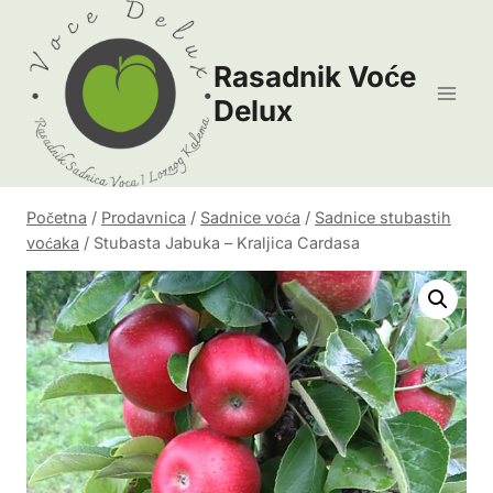
Skip
to
Rasadnik Voće
content
Delux
Početna
/
Prodavnica
/
Sadnice voća
/
Sadnice stubastih
voćaka
/
Stubasta Jabuka – Kraljica Cardasa