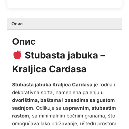
Опис
Опис
Stubasta jabuka –
Kraljica Cardasa
Stubasta jabuka Kraljica Cardasa
je rodna i
dekorativna sorta, namenjena gajenju u
dvorištima, baštama i zasadima sa gustom
sadnjom
. Odlikuje se
uspravnim, stubastim
rastom
, sa minimalnim bočnim granama, što
omogućava lako održavanje, uštedu prostora