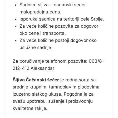
Sadnice sljiva – cacanski secer,
maloprodajna cena.
Isporuka sadnica na teritoriji cele Srbije.
Za veće količine pozovite za dogovor
oko cene i transporta.
Za veće količine postoji dogovor oko
uslužne sadnje
Za poručivanje telefonom pozovite: 063/8-
212-412 Aleksandar
Šljiva Čačanski šećer
je rodna sorta sa
srednje krupnim, tamnoplavim plodovima
izuzetno slatkog ukusa. Pogodna je za
svežu upotrebu, sušenje i proizvodnju
kvalitetne rakije.