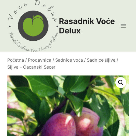
Skip
to
Rasadnik Voće
content
Delux
Početna
/
Prodavnica
/
Sadnice voća
/
Sadnice šljive
/
Sljiva – Cacanski Secer