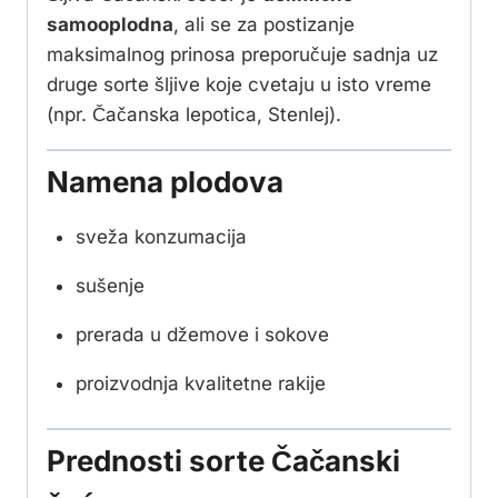
samooplodna
, ali se za postizanje
maksimalnog prinosa preporučuje sadnja uz
druge sorte šljive koje cvetaju u isto vreme
(npr. Čačanska lepotica, Stenlej).
Namena plodova
sveža konzumacija
sušenje
prerada u džemove i sokove
proizvodnja kvalitetne rakije
Prednosti sorte Čačanski