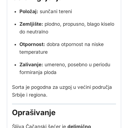
Položaj:
sunčani tereni
Zemljište:
plodno, propusno, blago kiselo
do neutralno
Otpornost:
dobra otpornost na niske
temperature
Zalivanje:
umereno, posebno u periodu
formiranja ploda
Sorta je pogodna za uzgoj u većini područja
Srbije i regiona.
Oprašivanje
Šljiva Čačanski šećer je
delimično