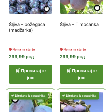
Šljiva – požegača
Šljiva – Timočanka
(madžarka)
299,99
рсд
299,99
рсд
Прочитајте
Прочитајте
још
још