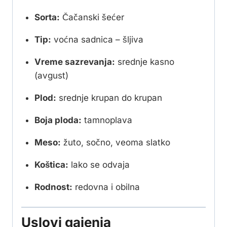
Sorta:
Čačanski šećer
Tip:
voćna sadnica – šljiva
Vreme sazrevanja:
srednje kasno
(avgust)
Plod:
srednje krupan do krupan
Boja ploda:
tamnoplava
Meso:
žuto, sočno, veoma slatko
Koštica:
lako se odvaja
Rodnost:
redovna i obilna
Uslovi gajenja