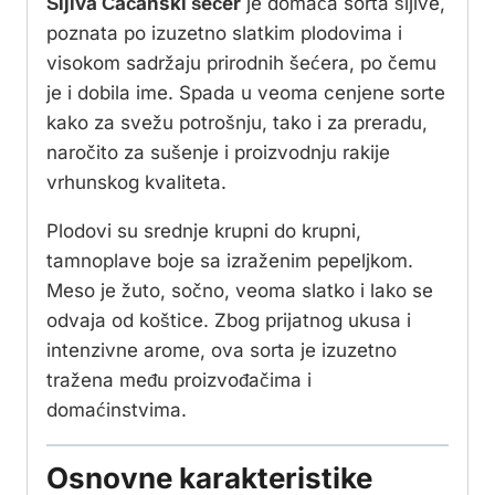
Šljiva Čačanski šećer
je domaća sorta šljive,
poznata po izuzetno slatkim plodovima i
visokom sadržaju prirodnih šećera, po čemu
je i dobila ime. Spada u veoma cenjene sorte
kako za svežu potrošnju, tako i za preradu,
naročito za sušenje i proizvodnju rakije
vrhunskog kvaliteta.
Plodovi su srednje krupni do krupni,
tamnoplave boje sa izraženim pepeljkom.
Meso je žuto, sočno, veoma slatko i lako se
odvaja od koštice. Zbog prijatnog ukusa i
intenzivne arome, ova sorta je izuzetno
tražena među proizvođačima i
domaćinstvima.
Osnovne karakteristike