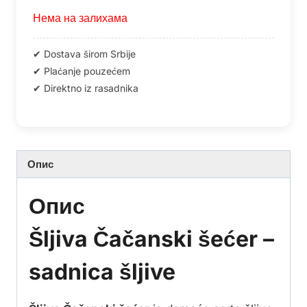
Нема на залихама
Опис
Опис
Šljiva Čačanski šećer –
sadnica šljive