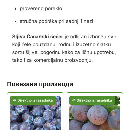
provereno poreklo
stručna podrška pri sadnji i nezi
Šljiva Čačanski šećer
je odličan izbor za sve
koji žele pouzdanu, rodnu i izuzetno slatku
sortu šljive, pogodnu kako za ličnu upotrebu,
tako i za komercijalnu proizvodnju.
Повезани производи