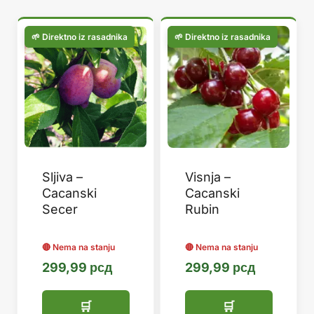
популарности
Sljiva –
Visnja –
Cacanski
Cacanski
Secer
Rubin
299,99
рсд
299,99
рсд