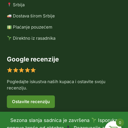
Srbija
Dostava širom Srbije
Plaćanje pouzećem
Direktno iz rasadnika
Google recenzije
Pogledajte iskustva naših kupaca i ostavite svoju
recenziju.
Ostavite recenziju
Sezona slanja sadnica je završena
Isporuka
0
© 2026 Rasadnik Voće Delux •
Politika privatnosti
•