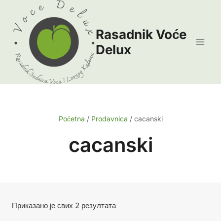
Skip
to
Rasadnik Voće
content
Delux
Početna
/
Prodavnica
/
cacanski
cacanski
Сортирано
Приказано је свих 2 резултата
по