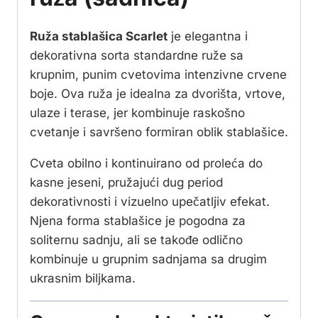
Ruža stablašica Scarlet
je elegantna i
dekorativna sorta standardne ruže sa
krupnim, punim cvetovima intenzivne crvene
boje. Ova ruža je idealna za dvorišta, vrtove,
ulaze i terase, jer kombinuje raskošno
cvetanje i savršeno formiran oblik stablašice.
Cveta obilno i kontinuirano od proleća do
kasne jeseni, pružajući dug period
dekorativnosti i vizuelno upečatljiv efekat.
Njena forma stablašice je pogodna za
soliternu sadnju, ali se takođe odlično
kombinuje u grupnim sadnjama sa drugim
ukrasnim biljkama.