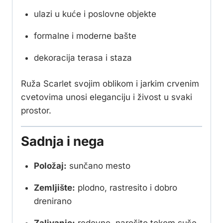
ulazi u kuće i poslovne objekte
formalne i moderne bašte
dekoracija terasa i staza
Ruža Scarlet svojim oblikom i jarkim crvenim
cvetovima unosi eleganciju i živost u svaki
prostor.
Sadnja i nega
Položaj:
sunčano mesto
Zemljište:
plodno, rastresito i dobro
drenirano
Zalivanje:
redovno, naročito tokom suše