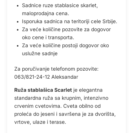
Sadnice ruze stablasice skarlet,
maloprodajna cena.
Isporuka sadnica na teritoriji cele Srbije.
Za veće količine pozovite za dogovor
oko cene i transporta.
Za veće količine postoji dogovor oko
uslužne sadnje
Za poručivanje telefonom pozovite:
063/821-24-12 Aleksandar
Ruža stablašica Scarlet
je elegantna
standardna ruža sa krupnim, intenzivno
crvenim cvetovima. Cveta obilno od
proleća do jeseni i savršena je za dvorišta,
vrtove, ulaze i terase.