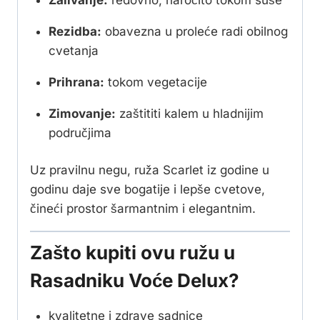
Rezidba:
obavezna u proleće radi obilnog
cvetanja
Prihrana:
tokom vegetacije
Zimovanje:
zaštititi kalem u hladnijim
područjima
Uz pravilnu negu, ruža Scarlet iz godine u
godinu daje sve bogatije i lepše cvetove,
čineći prostor šarmantnim i elegantnim.
Zašto kupiti ovu ružu u
Rasadniku Voće Delux?
kvalitetne i zdrave sadnice