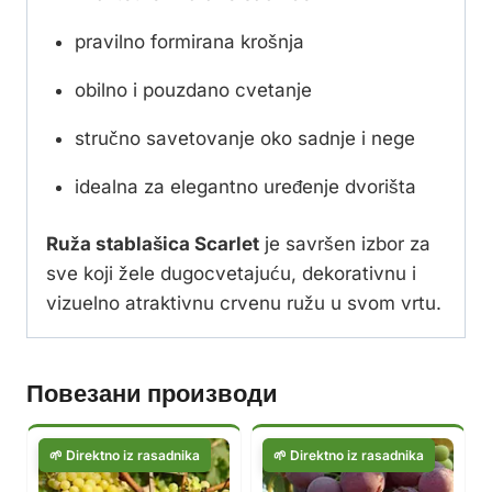
pravilno formirana krošnja
obilno i pouzdano cvetanje
stručno savetovanje oko sadnje i nege
idealna za elegantno uređenje dvorišta
Ruža stablašica Scarlet
je savršen izbor za
sve koji žele dugocvetajuću, dekorativnu i
vizuelno atraktivnu crvenu ružu u svom vrtu.
Повезани производи