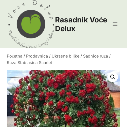
Skip
to
Rasadnik Voće
content
Delux
Početna
/
Prodavnica
/
Ukrasne biljke
/
Sadnice ruža
/
Ruza Stablasica Scarlet