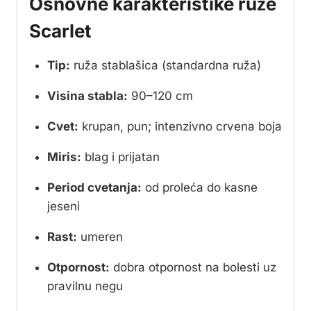
Osnovne karakteristike ruže
Scarlet
Tip:
ruža stablašica (standardna ruža)
Visina stabla:
90–120 cm
Cvet:
krupan, pun; intenzivno crvena boja
Miris:
blag i prijatan
Period cvetanja:
od proleća do kasne
jeseni
Rast:
umeren
Otpornost:
dobra otpornost na bolesti uz
pravilnu negu