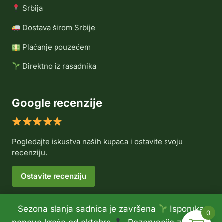
Srbija
Dostava širom Srbije
Plaćanje pouzećem
Direktno iz rasadnika
Google recenzije
Pogledajte iskustva naših kupaca i ostavite svoju
recenziju.
Ostavite recenziju
Sezona slanja sadnica je završena
Isporuka
0
© 2026 Rasadnik Voće Delux •
Politika privatnosti
•