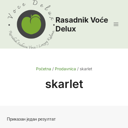
Skip
to
Rasadnik Voće
content
Delux
Početna
/
Prodavnica
/
skarlet
skarlet
Приказан један резултат