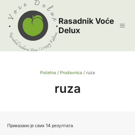
Skip
to
Rasadnik Voće
content
Delux
Početna
/
Prodavnica
/
ruza
ruza
Сортирано
Приказано је свих 14 резултата
по