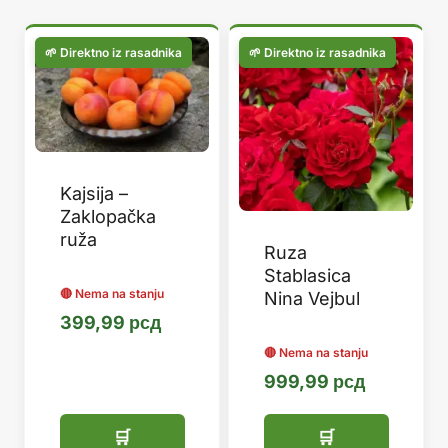
популарности
Kajsija –
Zaklopačka
ruža
Ruza
Stablasica
Nina Vejbul
399,99
рсд
999,99
рсд