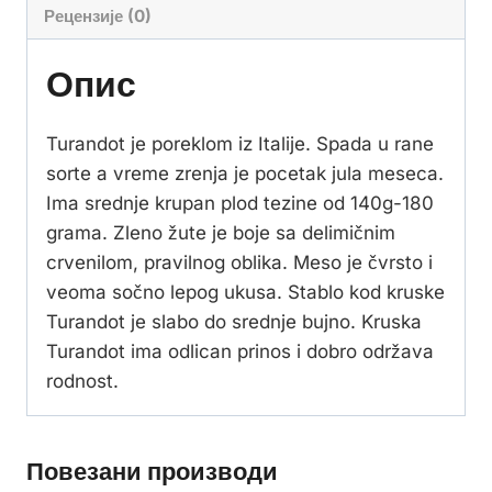
Рецензије (0)
Опис
Turandot je poreklom iz Italije. Spada u rane
sorte a vreme zrenja je pocetak jula meseca.
Ima srednje krupan plod tezine od 140g-180
grama. Zleno žute je boje sa delimičnim
crvenilom, pravilnog oblika. Meso je čvrsto i
veoma sočno lepog ukusa. Stablo kod kruske
Turandot je slabo do srednje bujno. Kruska
Turandot ima odlican prinos i dobro održava
rodnost.
Повезани производи