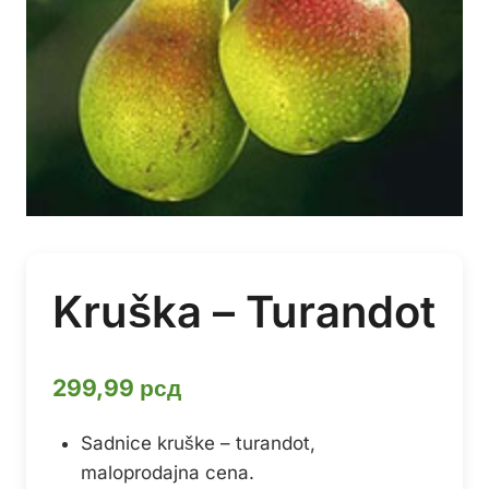
Kruška – Turandot
299,99
рсд
Sadnice kruške – turandot,
maloprodajna cena.