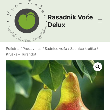
Skip
to
Rasadnik Voće
content
Delux
Početna
/
Prodavnica
/
Sadnice voća
/
Sadnice kruške
/
Kruška – Turandot