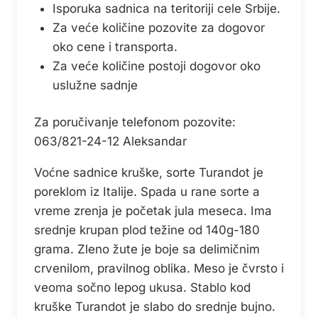
Isporuka sadnica na teritoriji cele Srbije.
Za veće količine pozovite za dogovor
oko cene i transporta.
Za veće količine postoji dogovor oko
uslužne sadnje
Za poručivanje telefonom pozovite:
063/821-24-12 Aleksandar
Voćne sadnice kruške, sorte Turandot je
poreklom iz Italije. Spada u rane sorte a
vreme zrenja je početak jula meseca. Ima
srednje krupan plod težine od 140g-180
grama. Zleno žute je boje sa delimičnim
crvenilom, pravilnog oblika. Meso je čvrsto i
veoma sočno lepog ukusa. Stablo kod
kruške Turandot je slabo do srednje bujno.