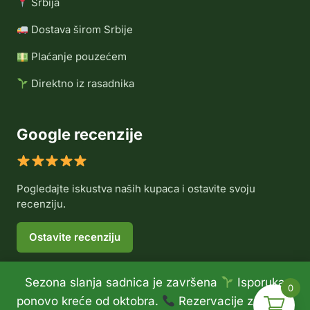
Srbija
Dostava širom Srbije
Plaćanje pouzećem
Direktno iz rasadnika
Google recenzije
Pogledajte iskustva naših kupaca i ostavite svoju
recenziju.
Ostavite recenziju
Sezona slanja sadnica je završena
Isporuka
0
© 2026 Rasadnik Voće Delux •
Politika privatnosti
•
ponovo kreće od oktobra.
Rezervacije za jesen