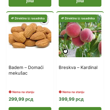
још
још
Badem – Domaći
Breskva – Kardinal
mekušac
299,99
рсд
399,99
рсд