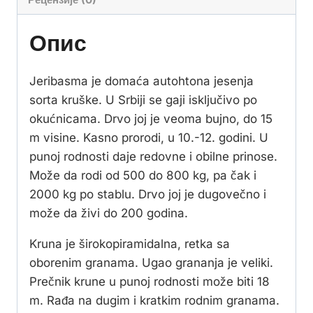
Опис
Jeribasma je domaća autohtona jesenja
sorta kruške. U Srbiji se gaji isključivo po
okućnicama. Drvo joj je veoma bujno, do 15
m visine. Kasno prorodi, u 10.-12. godini. U
punoj rodnosti daje redovne i obilne prinose.
Može da rodi od 500 do 800 kg, pa čak i
2000 kg po stablu. Drvo joj je dugovečno i
može da živi do 200 godina.
Kruna je širokopiramidalna, retka sa
oborenim granama. Ugao grananja je veliki.
Prečnik krune u punoj rodnosti može biti 18
m. Rađa na dugim i kratkim rodnim granama.