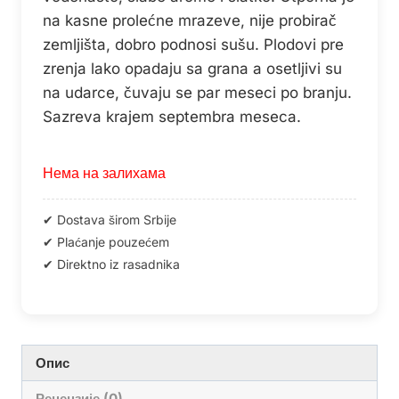
na kasne prolećne mrazeve, nije probirač
zemljišta, dobro podnosi sušu. Plodovi pre
zrenja lako opadaju sa grana a osetljivi su
na udarce, čuvaju se par meseci po branju.
Sazreva krajem septembra meseca.
Нема на залихама
Опис
Рецензије (0)