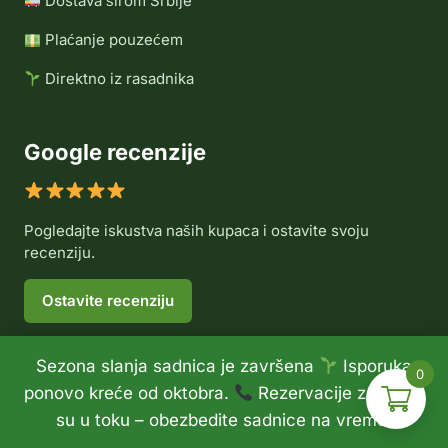
Dostava širom Srbije
Plaćanje pouzećem
Direktno iz rasadnika
Google recenzije
Pogledajte iskustva naših kupaca i ostavite svoju
recenziju.
Ostavite recenziju
Sezona slanja sadnica je završena
Isporuka
0
© 2026 Rasadnik Voće Delux •
Politika privatnosti
•
ponovo kreće od oktobra.
Rezervacije za jesen
Politika refundiranja
su u toku – obezbedite sadnice na vreme.