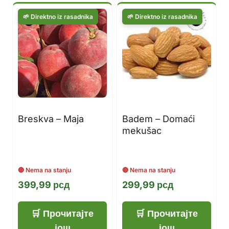
Breskva – Maja
Badem – Domaći
mekušac
399,99
рсд
299,99
рсд
Прочитајте
Прочитајте
још
још