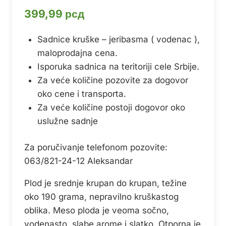
399,99
рсд
Sadnice kruške – jeribasma ( vodenac ),
maloprodajna cena.
Isporuka sadnica na teritoriji cele Srbije.
Za veće količine pozovite za dogovor
oko cene i transporta.
Za veće količine postoji dogovor oko
uslužne sadnje
Za poručivanje telefonom pozovite:
063/821-24-12 Aleksandar
Plod je srednje krupan do krupan, težine
oko 190 grama, nepravilno kruškastog
oblika. Meso ploda je veoma sočno,
vodenasto, slabe arome i slatko. Otporna je