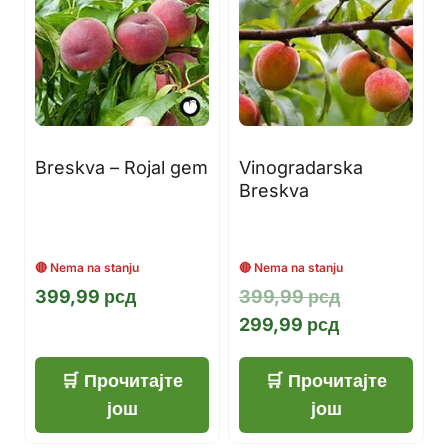
Breskva – Rojal gem
Vinogradarska
Breskva
Оригинална
399,99
рсд
399,99
рсд
Тренутна
цена
299,99
рсд
цена
је
је:
била:
Прочитајте
Прочитајте
299,99 рсд.
399,99 рсд.
још
још