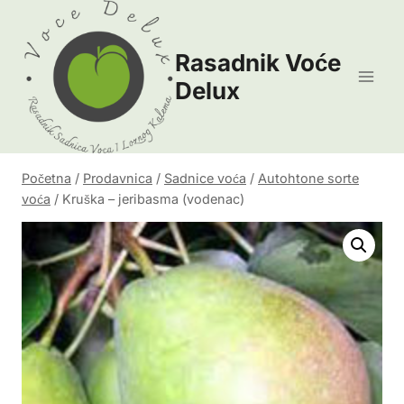
Skip
to
Rasadnik Voće
content
Delux
Početna
/
Prodavnica
/
Sadnice voća
/
Autohtone sorte
voća
/
Kruška – jeribasma (vodenac)