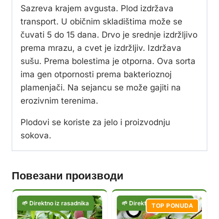
Sazreva krajem avgusta. Plod izdržava
transport. U običnim skladištima može se
čuvati 5 do 15 dana. Drvo je srednje izdržljivo
prema mrazu, a cvet je izdržljiv. Izdržava
sušu. Prema bolestima je otporna. Ova sorta
ima gen otpornosti prema bakterioznoj
plamenjači. Na sejancu se može gajiti na
erozivnim terenima.
Plodovi se koriste za jelo i proizvodnju
sokova.
Повезани производи
TOP PONUDA