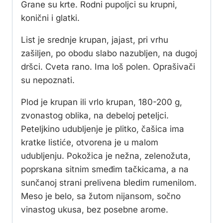
Grane su krte. Rodni pupoljci su krupni,
konični i glatki.
List je srednje krupan, jajast, pri vrhu
zašiljen, po obodu slabo nazubljen, na dugoj
dršci. Cveta rano. Ima loš polen. Oprašivači
su nepoznati.
Plod je krupan ili vrlo krupan, 180-200 g,
zvonastog oblika, na debeloj peteljci.
Peteljkino udubljenje je plitko, čašica ima
kratke listiće, otvorena je u malom
udubljenju. Pokožica je nežna, zelenožuta,
poprskana sitnim smeđim tačkicama, a na
sunčanoj strani prelivena bledim rumenilom.
Meso je belo, sa žutom nijansom, sočno
vinastog ukusa, bez posebne arome.