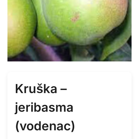
Kruška –
jeribasma
(vodenac)