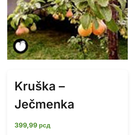
Kruška –
Ječmenka
399,99
рсд