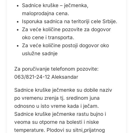
Sadnice kruške – ječmenka,
maloprodajna cena.
Isporuka sadnica na teritoriji cele Srbije.
Za veće količine pozovite za dogovor
oko cene i transporta.
Za veće količine postoji dogovor oko
uslužne sadnje
Za poručivanje telefonom pozovite:
063/821-24-12 Aleksandar
Sadnice kruške ječmenke su dobile naziv
po vremenu zrenja tj. sredinom juna
odnosno u isto vreme kada i ječam.
Sadnice kruške ječmenke rastu bujno i
veoma su otporne na bolesti i niske
temperature. Plodovi su sitni,prijatnog