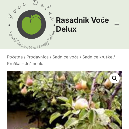
Skip
to
Rasadnik Voće
content
Delux
Početna
/
Prodavnica
/
Sadnice voća
/
Sadnice kruške
/
Kruška – Ječmenka