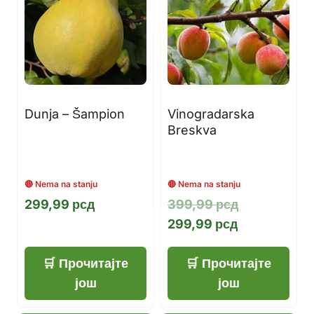
Dunja – Šampion
Vinogradarska
Breskva
Оригинална
299,99
рсд
399,99
рсд
Тренутна
цена
299,99
рсд
цена
је
је:
била:
Прочитајте
Прочитајте
299,99 рсд.
399,99 рсд.
још
још