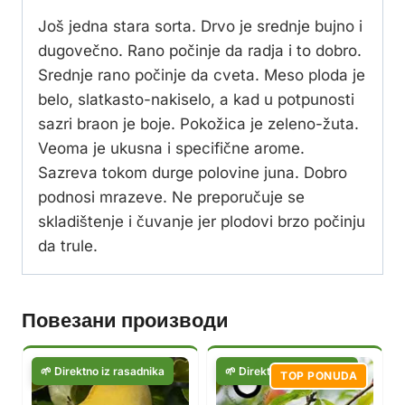
Još jedna stara sorta. Drvo je srednje bujno i
dugovečno. Rano počinje da radja i to dobro.
Srednje rano počinje da cveta. Meso ploda je
belo, slatkasto-nakiselo, a kad u potpunosti
sazri braon je boje. Pokožica je zeleno-žuta.
Veoma je ukusna i specifične arome.
Sazreva tokom durge polovine juna. Dobro
podnosi mrazeve. Ne preporučuje se
skladištenje i čuvanje jer plodovi brzo počinju
da trule.
Повезани производи
TOP PONUDA