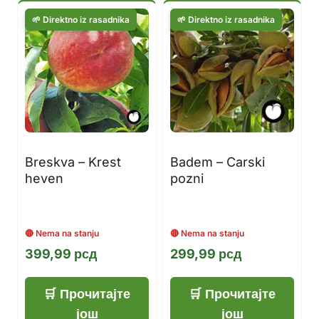
Breskva – Krest
Badem – Carski
heven
pozni
399,99
рсд
299,99
рсд
Прочитајте
Прочитајте
још
још