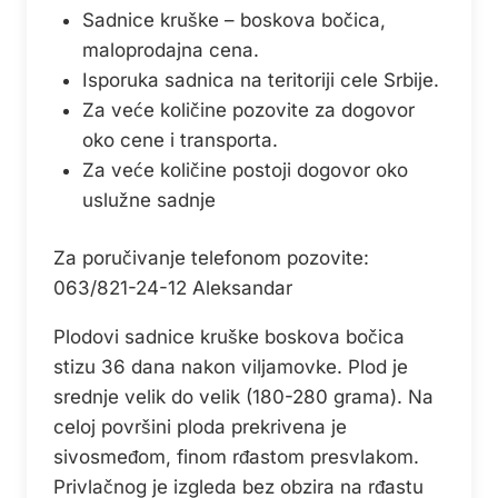
Sadnice kruške – boskova bočica,
maloprodajna cena.
Isporuka sadnica na teritoriji cele Srbije.
Za veće količine pozovite za dogovor
oko cene i transporta.
Za veće količine postoji dogovor oko
uslužne sadnje
Za poručivanje telefonom pozovite:
063/821-24-12 Aleksandar
Plodovi sadnice kruške boskova bočica
stizu 36 dana nakon viljamovke. Plod je
srednje velik do velik (180-280 grama). Na
celoj površini ploda prekrivena je
sivosmeđom, finom rđastom presvlakom.
Privlačnog je izgleda bez obzira na rđastu