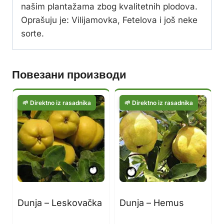
našim plantažama zbog kvalitetnih plodova.
Oprašuju je: Vilijamovka, Fetelova i još neke
sorte.
Повезани производи
Dunja – Leskovačka
Dunja – Hemus