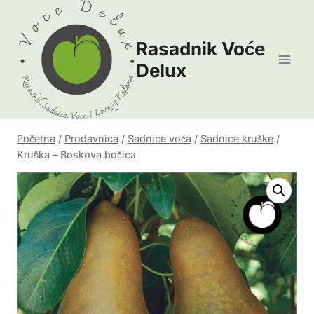
Skip
to
Rasadnik Voće
content
Delux
Početna
/
Prodavnica
/
Sadnice voća
/
Sadnice kruške
/
Kruška – Boskova bočica