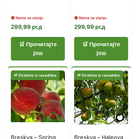
299,99
рсд
299,99
рсд
Прочитајте
Прочитајте
још
још
Breskva – Spring
Breskva – Haleova