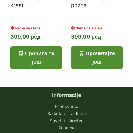
krest
pozna
399,99
рсд
399,99
рсд
Прочитајте
Прочитајте
још
још
Informacije
Prodavnica
Kalkulator sadnica
Saveti i iskustva
O nama