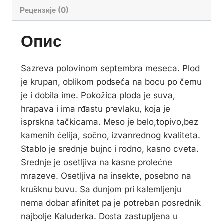
Рецензије (0)
Опис
Sazreva polovinom septembra meseca. Plod
je krupan, oblikom podseća na bocu po čemu
je i dobila ime. Pokožica ploda je suva,
hrapava i ima rđastu prevlaku, koja je
isprskna tačkicama. Meso je belo,topivo,bez
kamenih ćelija, sočno, izvanrednog kvaliteta.
Stablo je srednje bujno i rodno, kasno cveta.
Srednje je osetljiva na kasne prolećne
mrazeve. Osetljiva na insekte, posebno na
krušknu buvu. Sa dunjom pri kalemljenju
nema dobar afinitet pa je potreban posrednik
najbolje Kaluđerka. Dosta zastupljena u