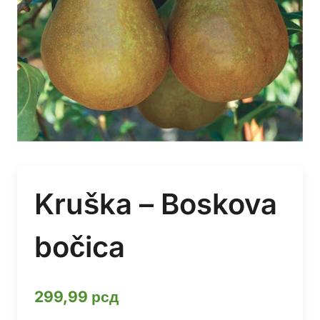
Kruška – Boskova
bočica
299,99
рсд