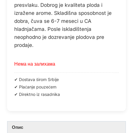
presvlaku. Dobrog je kvaliteta ploda i
izražene arome. Skladišna sposobnost je
dobra, čuva se 6-7 meseci u CA
hladnjačama. Posle iskladištenja
neophodno je dozrevanje plodova pre
prodaje.
Нема на залихама
Опис