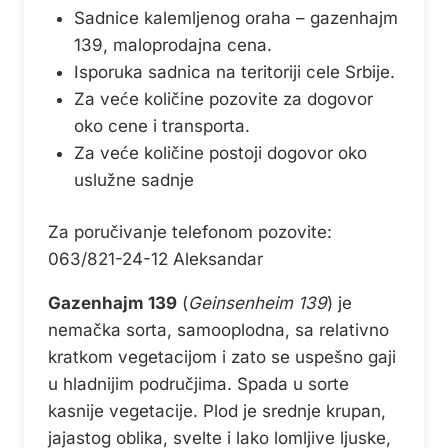
Sadnice kalemljenog oraha – gazenhajm
139, maloprodajna cena.
Isporuka sadnica na teritoriji cele Srbije.
Za veće količine pozovite za dogovor
oko cene i transporta.
Za veće količine postoji dogovor oko
uslužne sadnje
Za poručivanje telefonom pozovite:
063/821-24-12 Aleksandar
Gazenhajm 139
(
Geinsenheim 139
) je
nemačka sorta, samooplodna, sa relativno
kratkom vegetacijom i zato se uspešno gaji
u hladnijim područjima. Spada u sorte
kasnije vegetacije. Plod je srednje krupan,
jajastog oblika, svelte i lako lomljive ljuske,