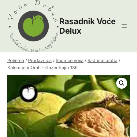
Skip
to
Rasadnik Voće
content
Delux
Početna
/
Prodavnica
/
Sadnice voća
/
Sadnice oraha
/
Kalemljeni Orah – Gazenhajm 139