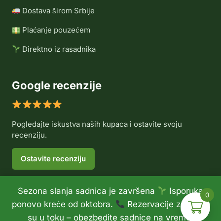
Dostava širom Srbije
Plaćanje pouzećem
Direktno iz rasadnika
Google recenzije
Pogledajte iskustva naših kupaca i ostavite svoju
recenziju.
Ostavite recenziju
Sezona slanja sadnica je završena
Isporuka
0
© 2026 Rasadnik Voće Delux •
Politika privatnosti
•
ponovo kreće od oktobra.
Rezervacije za jesen
Politika refundiranja
su u toku – obezbedite sadnice na vreme.