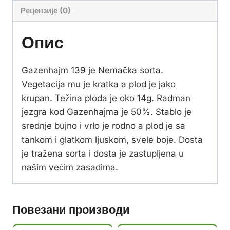
Рецензије (0)
Опис
Gazenhajm 139 je Nemačka sorta.
Vegetacija mu je kratka a plod je jako
krupan. Težina ploda je oko 14g. Radman
jezgra kod Gazenhajma je 50%. Stablo je
srednje bujno i vrlo je rodno a plod je sa
tankom i glatkom ljuskom, svele boje. Dosta
je tražena sorta i dosta je zastupljena u
našim većim zasadima.
Повезани производи