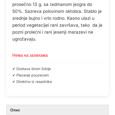
prosečno 13 g. sa radmanom jezgra do
50%. Sazreva polovinom oktobra. Stablo je
srednje bujno i vrlo rodno. Kasno ulazi u
period vegetacijei rani završava, tako da je
pozni prolećni i rani jesenji marazevi ne
ugrožavaju.
Нема на залихама
Опис