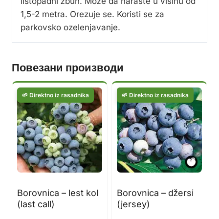
listopadni žbun. Može da naraste u visinu od
1,5-2 metra. Orezuje se. Koristi se za
parkovsko ozelenjavanje.
Повезани производи
Borovnica – lest kol
Borovnica – džersi
(last call)
(jersey)