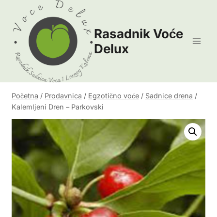
Skip
to
Rasadnik Voće
content
Delux
Početna
/
Prodavnica
/
Egzotično voće
/
Sadnice drena
/
Kalemljeni Dren – Parkovski