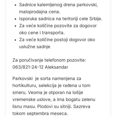
Sadnice kalemljenog drena parkovski,
maloprodajna cena.
Isporuka sadnica na teritoriji cele Srbije.
Za veće količine pozovite za dogovor
oko cene i transporta.
Za veće količine postoji dogovor oko
uslužne sadnje
Za poručivanje telefonom pozovite:
063/821-24-12 Aleksandar
Parkovski je sorta namenjena za
hortikulturu, selekcija je rađena u tom
smeru. Veoma je otporan na lošije
vremenske uslove, a ima bogatu zelenu
lisnu masu. Plodovi su sitniji. Sazreva
tokom septembra meseca.