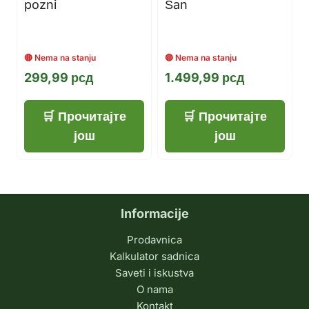
pozni
Šan
299,99
рсд
1.499,99
рсд
Прочитајте
Прочитајте
још
још
Informacije
Prodavnica
Kalkulator sadnica
Saveti i iskustva
O nama
Kontakt