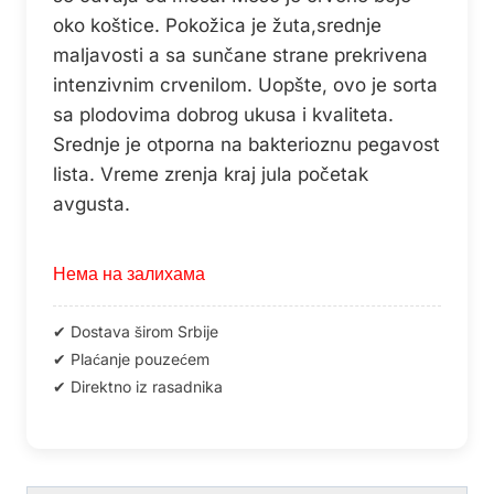
oko koštice. Pokožica je žuta,srednje
maljavosti a sa sunčane strane prekrivena
intenzivnim crvenilom. Uopšte, ovo je sorta
sa plodovima dobrog ukusa i kvaliteta.
Srednje je otporna na bakterioznu pegavost
lista. Vreme zrenja kraj jula početak
avgusta.
Нема на залихама