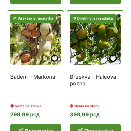
Badem – Markona
Breskva – Haleova
pozna
299,99
рсд
399,99
рсд
Прочитајте
Прочитајте