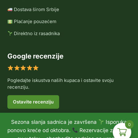
Dostava širom Srbije
Plaćanje pouzećem
Direktno iz rasadnika
Google recenzije
Pogledajte iskustva naših kupaca i ostavite svoju
recenziju.
Ostavite recenziju
Sezona slanja sadnica je završena
Isporuka
0
© 2026 Rasadnik Voće Delux •
Politika privatnosti
•
ponovo kreće od oktobra.
Rezervacije za jesen
Politika refundiranja