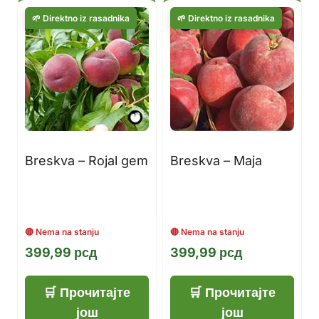
Breskva – Rojal gem
Breskva – Maja
399,99
рсд
399,99
рсд
Прочитајте
Прочитајте
још
још