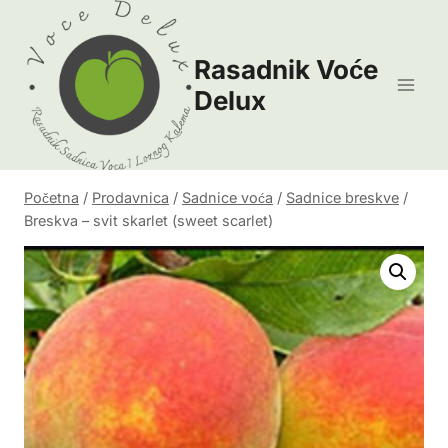
Skip
to
Rasadnik Voće
content
Delux
Početna
/
Prodavnica
/
Sadnice voća
/
Sadnice breskve
/
Breskva – svit skarlet (sweet scarlet)