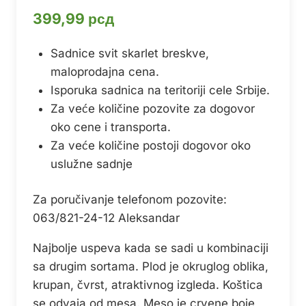
399,99
рсд
Sadnice svit skarlet breskve,
maloprodajna cena.
Isporuka sadnica na teritoriji cele Srbije.
Za veće količine pozovite za dogovor
oko cene i transporta.
Za veće količine postoji dogovor oko
uslužne sadnje
Za poručivanje telefonom pozovite:
063/821-24-12 Aleksandar
Najbolje uspeva kada se sadi u kombinaciji
sa drugim sortama. Plod je okruglog oblika,
krupan, čvrst, atraktivnog izgleda. Koštica
se odvaja od mesa. Meso je crvene boje