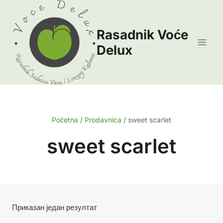
Skip
to
Rasadnik Voće
content
Delux
Početna
/
Prodavnica
/
sweet scarlet
sweet scarlet
Приказан један резултат