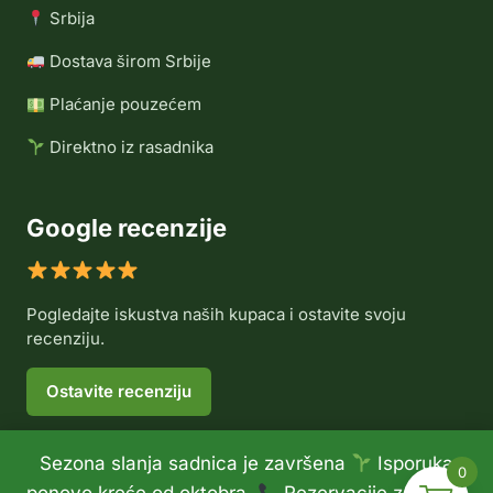
Srbija
Dostava širom Srbije
Plaćanje pouzećem
Direktno iz rasadnika
Google recenzije
Pogledajte iskustva naših kupaca i ostavite svoju
recenziju.
Ostavite recenziju
Sezona slanja sadnica je završena
Isporuka
0
© 2026 Rasadnik Voće Delux •
Politika privatnosti
•