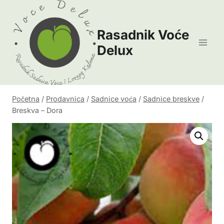
Skip
to
Rasadnik Voće
content
Delux
Početna
/
Prodavnica
/
Sadnice voća
/
Sadnice breskve
/
Breskva – Dora