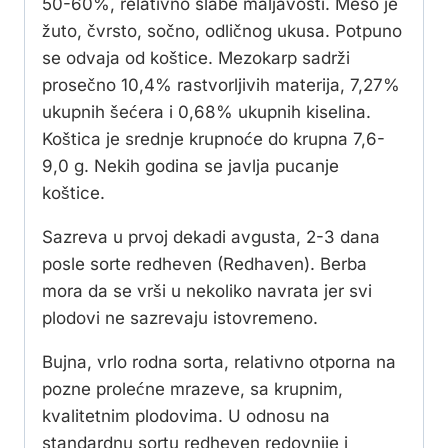
50-60%, relativno slabe maljavosti. Meso je
žuto, čvrsto, sočno, odličnog ukusa. Potpuno
se odvaja od koštice. Mezokarp sadrži
prosečno 10,4% rastvorljivih materija, 7,27%
ukupnih šećera i 0,68% ukupnih kiselina.
Koštica je srednje krupnoće do krupna 7,6-
9,0 g. Nekih godina se javlja pucanje
koštice.
Sazreva u prvoj dekadi avgusta, 2-3 dana
posle sorte redheven (Redhaven). Berba
mora da se vrši u nekoliko navrata jer svi
plodovi ne sazrevaju istovremeno.
Bujna, vrlo rodna sorta, relativno otporna na
pozne prolećne mrazeve, sa krupnim,
kvalitetnim plodovima. U odnosu na
standardnu sortu redheven redovnije i