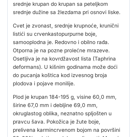
srednje krupan do krupan sa peteljkom
srednje dužine sa žlezdama pri osnovi liske.
Cvet je zvonast, srednje krupnoće, krunični
listići su crvenkastopurpurne boje,
samooplodna je. Redovno i obilno rađa.
Otporna je na pozne prolećne mrazeve.
Osetljiva je na kovrdžavost lista (Taphrina
deformans). U kišnim godinama može doći
do pucanja koštica kod izvesnog broja
plodova i pojave monilije.
Plod je krupan 184-195 g, visine 60,0 mm,
širine 67,0 mm i debljine 69,0 mm,
okruglastog oblika, neznatno spljošten u
pravcu šava. Pokožica je žute boje,
prelivena karmincrvenom bojom na površini