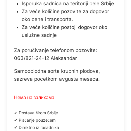
Isporuka sadnica na teritoriji cele Srbije.
Za veće količine pozovite za dogovor
oko cene i transporta.
Za veće količine postoji dogovor oko
uslužne sadnje
Za poručivanje telefonom pozovite:
063/821-24-12 Aleksandar
Samooplodna sorta krupnih plodova,
sazreva pocetkom avgusta meseca.
Нема на залихама