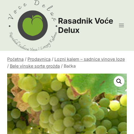
Skip
to
Rasadnik Voće
content
Delux
Početna
/
Prodavnica
/
Lozni kalem – sadnice vinove loze
/
Bele vinske sorte grožđa
/
Bačka