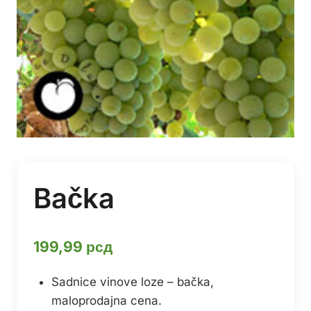
Bačka
199,99
рсд
Sadnice vinove loze – bačka,
maloprodajna cena.