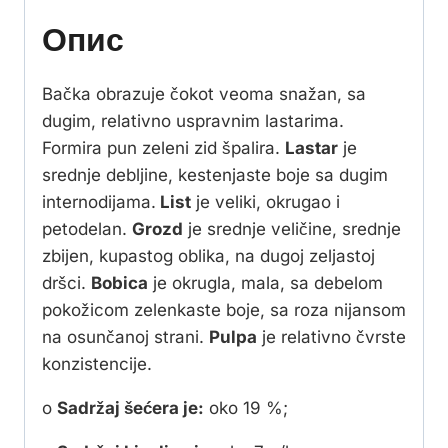
Опис
Bačka obrazuje čokot veoma snažan, sa
dugim, relativno uspravnim lastarima.
Formira pun zeleni zid špalira.
Lastar
je
srednje debljine, kestenjaste boje sa dugim
internodijama.
List
je veliki, okrugao i
petodelan.
Grozd
je srednje veličine, srednje
zbijen, kupastog oblika, na dugoj zeljastoj
dršci.
Bobica
je okrugla, mala, sa debelom
pokožicom zelenkaste boje, sa roza nijansom
na osunčanoj strani.
Pulpa
je relativno čvrste
konzistencije.
o
Sadržaj šećera je:
oko 19 %;