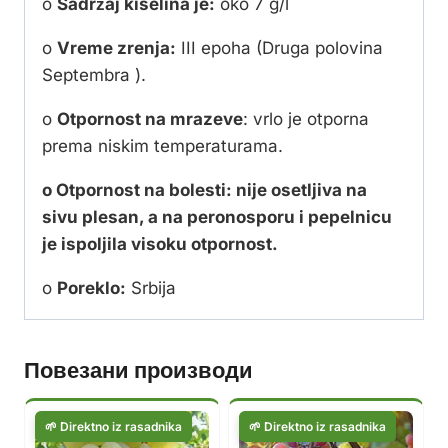
o
Sadržaj kiselina je:
oko 7 g/l
o
Vreme zrenja:
III epoha (Druga polovina
Septembra ).
o
Otpornost na mrazeve
: vrlo je otporna
prema niskim temperaturama.
o Otpornost na bolesti: nije osetljiva na
sivu plesan, a na peronosporu i pepelnicu
je ispoljila visoku otpornost.
o
Poreklo:
Srbija
Повезани производи