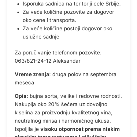
Isporuka sadnica na teritoriji cele Srbije.
Za veće količine pozovite za dogovor
oko cene i transporta.
Za veće količine postoji dogovor oko
uslužne sadnje
Za poručivanje telefonom pozovite:
063/821-24-12 Aleksandar
Vreme zrenja
: druga polovina septembra
meseca
Opis
: bujna sorta, velike i redovne rodnosti.
Nakuplja oko 20% šećera uz dovoljno
kiselina za proizvodnju kvalitetnog vina,
neutralnog mirisa i harmoničnog ukusa.
Ispoljila je
visoku otpornost prema niskim