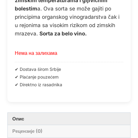
zimskim temperaturama i gljivičnim
bolestim
a. Ova sorta se može gajiti po
principima organskog vinogradarstva čak i
u rejonima sa visokim rizikom od zimskih
mrazeva.
Sorta za belo vino.
Нема на залихама
Опис
Рецензије (0)