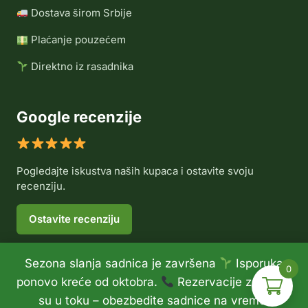
Dostava širom Srbije
Plaćanje pouzećem
Direktno iz rasadnika
Google recenzije
Pogledajte iskustva naših kupaca i ostavite svoju
recenziju.
Ostavite recenziju
Sezona slanja sadnica je završena
Isporuka
0
© 2026 Rasadnik Voće Delux •
Politika privatnosti
•
ponovo kreće od oktobra.
Rezervacije za jesen
Politika refundiranja
su u toku – obezbedite sadnice na vreme.