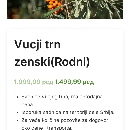
Vucji trn
zenski(Rodni)
Оригинална
Тренутна
1.999,99
рсд
1.499,99
рсд
цена
цена
Sadnice vucjeg trna, maloprodajna
је
је:
cena.
била:
1.499,99 рс
Isporuka sadnica na teritoriji cele Srbije.
1.999,99 рсд.
Za veće količine pozovite za dogovor
oko cene i transporta.