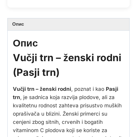
Опис
Опис
Vučji trn – ženski rodni
(Pasji trn)
Vučji trn – ženski rodni
, poznat i kao
Pasji
trn
, je sadnica koja razvija plodove, ali za
kvalitetnu rodnost zahteva prisustvo muških
oprašivača u blizini. Ženski primerci su
cenjeni zbog sitnih, crvenih i bogatih
vitaminom C plodova koji se koriste za