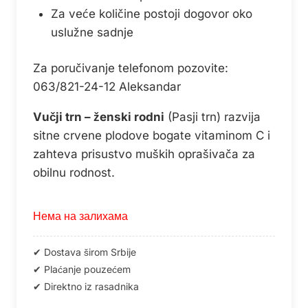
Za veće količine postoji dogovor oko
uslužne sadnje
Za poručivanje telefonom pozovite:
063/821-24-12 Aleksandar
Vučji trn – ženski rodni
(Pasji trn) razvija
sitne crvene plodove bogate vitaminom C i
zahteva prisustvo muških oprašivača za
obilnu rodnost.
Нема на залихама