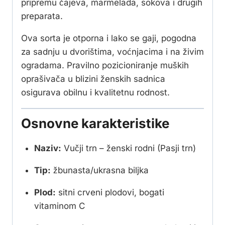
pripremu čajeva, marmelada, sokova i drugih
preparata.
Ova sorta je otporna i lako se gaji, pogodna
za sadnju u dvorištima, voćnjacima i na živim
ogradama. Pravilno pozicioniranje muških
oprašivača u blizini ženskih sadnica
osigurava obilnu i kvalitetnu rodnost.
Osnovne karakteristike
Naziv:
Vučji trn – ženski rodni (Pasji trn)
Tip:
žbunasta/ukrasna biljka
Plod:
sitni crveni plodovi, bogati
vitaminom C