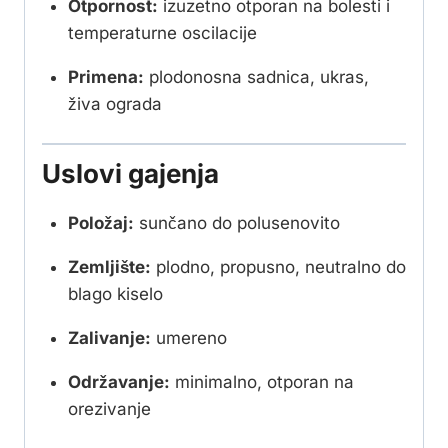
Otpornost:
izuzetno otporan na bolesti i
temperaturne oscilacije
Primena:
plodonosna sadnica, ukras,
živa ograda
Uslovi gajenja
Položaj:
sunčano do polusenovito
Zemljište:
plodno, propusno, neutralno do
blago kiselo
Zalivanje:
umereno
Održavanje:
minimalno, otporan na
orezivanje