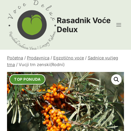
Skip
to
Rasadnik Voće
content
Delux
Početna
/
Prodavnica
/
Egzotično voće
/
Sadnice vučjeg
trna
/
Vucji trn zenski(Rodni)
TOP PONUDA