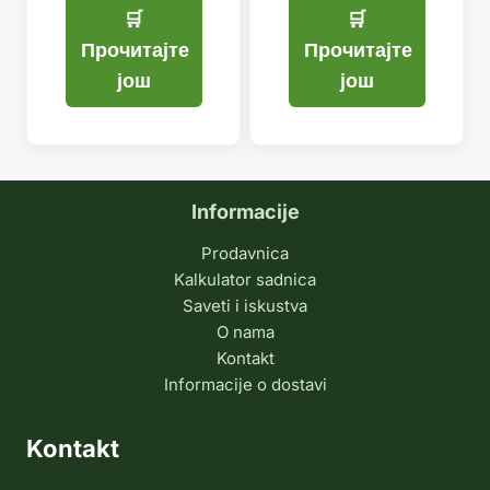
била:
је:
била:
је:
1.999,99 рсд.
1.499,99 рсд.
1.999,9
1.499,9
Прочитајте
Прочитајте
још
још
Informacije
Prodavnica
Kalkulator sadnica
Saveti i iskustva
O nama
Kontakt
Informacije o dostavi
Kontakt