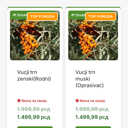
популарности
TOP PONUDA
TOP PONUDA
Vucji trn
Vucji trn
zenski(Rodni)
muski
(Oprasivac)
Оригинална
Оригин
1.999,99
рсд
1.999,99
рсд
цена
Тренутна
цена
Тренут
1.499,99
рсд
1.499,99
рсд
је
цена
је
цена