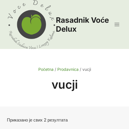
Skip
to
Rasadnik Voće
content
Delux
Početna
/
Prodavnica
/
vucji
vucji
Сортирано
Приказано је свих 2 резултата
по