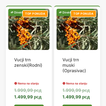
популарности
TOP PONUDA
TOP PONUDA
Vucji trn
Vucji trn
zenski(Rodni)
muski
(Oprasivac)
Оригинална
Оригин
1.999,99
рсд
1.999,99
рсд
цена
Тренутна
цена
Тренут
1.499,99
рсд
1.499,99
рсд
је
цена
је
цена