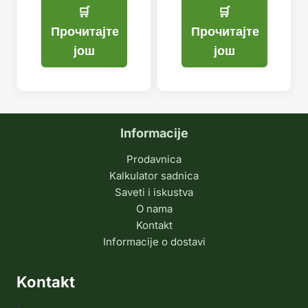
била:
је:
била:
је:
1.999,99 рсд.
1.499,99 рсд.
1.999,9
1.499,9
Прочитајте
Прочитајте
још
још
Informacije
Prodavnica
Kalkulator sadnica
Saveti i iskustva
O nama
Kontakt
Informacije o dostavi
Kontakt