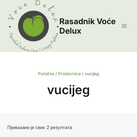
Skip
to
Rasadnik Voće
content
Delux
Početna
/
Prodavnica
/
vucijeg
vucijeg
Сортирано
Приказано је свих 2 резултата
по