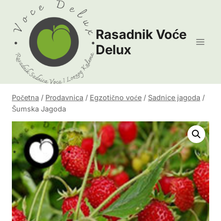
Skip
to
Rasadnik Voće
content
Delux
Početna
/
Prodavnica
/
Egzotično voće
/
Sadnice jagoda
/
Šumska Jagoda