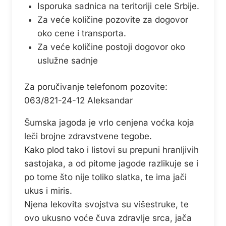
Isporuka sadnica na teritoriji cele Srbije.
Za veće količine pozovite za dogovor
oko cene i transporta.
Za veće količine postoji dogovor oko
uslužne sadnje
Za poručivanje telefonom pozovite:
063/821-24-12 Aleksandar
Šumska jagoda je vrlo cenjena voćka koja
leči brojne zdravstvene tegobe.
Kako plod tako i listovi su prepuni hranljivih
sastojaka, a od pitome jagode razlikuje se i
po tome što nije toliko slatka, te ima jači
ukus i miris.
Njena lekovita svojstva su višestruke, te
ovo ukusno voće čuva zdravlje srca, jača