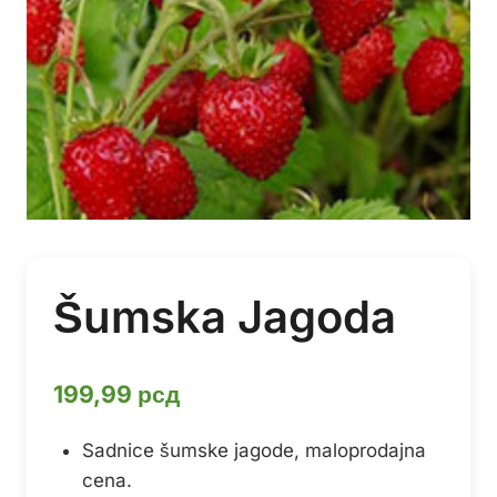
Šumska Jagoda
199,99
рсд
Sadnice šumske jagode, maloprodajna
cena.