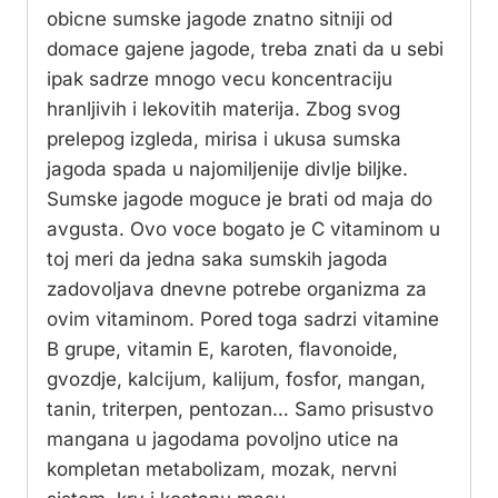
obicne sumske jagode znatno sitniji od
domace gajene jagode, treba znati da u sebi
ipak sadrze mnogo vecu koncentraciju
hranljivih i lekovitih materija. Zbog svog
prelepog izgleda, mirisa i ukusa sumska
jagoda spada u najomiljenije divlje biljke.
Sumske jagode moguce je brati od maja do
avgusta. Ovo voce bogato je C vitaminom u
toj meri da jedna saka sumskih jagoda
zadovoljava dnevne potrebe organizma za
ovim vitaminom. Pored toga sadrzi vitamine
B grupe, vitamin E, karoten, flavonoide,
gvozdje, kalcijum, kalijum, fosfor, mangan,
tanin, triterpen, pentozan… Samo prisustvo
mangana u jagodama povoljno utice na
kompletan metabolizam, mozak, nervni