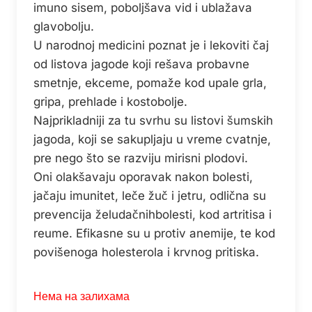
imuno sisem, poboljšava vid i ublažava
glavobolju.
U narodnoj medicini poznat je i lekoviti čaj
od listova jagode koji rešava probavne
smetnje, ekceme, pomaže kod upale grla,
gripa, prehlade i kostobolje.
Najprikladniji za tu svrhu su listovi šumskih
jagoda, koji se sakupljaju u vreme cvatnje,
pre nego što se razviju mirisni plodovi.
Oni olakšavaju oporavak nakon bolesti,
jačaju imunitet, leče žuč i jetru, odlična su
prevencija želudačnihbolesti, kod artritisa i
reume. Efikasne su u protiv anemije, te kod
povišenoga holesterola i krvnog pritiska.
Нема на залихама