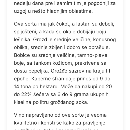
nedelju dana pre i samim tim je pogodniji za
uzgoj u nešto hladnijim oblastima.
Ova sorta ima jak čokot, a lastari su debeli,
spljošteni, a kada se okale dobijaju boju
lešnika. Grozd je srednje veličine, konusnog
oblika, srednje zbijen i dobro se oprašuje.
Bobice su srednje veličine, tamno-plave
boje, sa tankom kožicom, prekrivene sa
dosta pepeljka. Grožđe sazrev na kraju III
epohe. Kaberne sfran daje prinos od 9 do
14 tona po hektaru. Može da nakupi od 20
do 22% šećera sa 6 do 9 grama ukupnih
kiselina po litru grožđanog soka.
Vino napravljeno od ove sorte je veoma
kvalitetno i koristi se kako za pravljenje