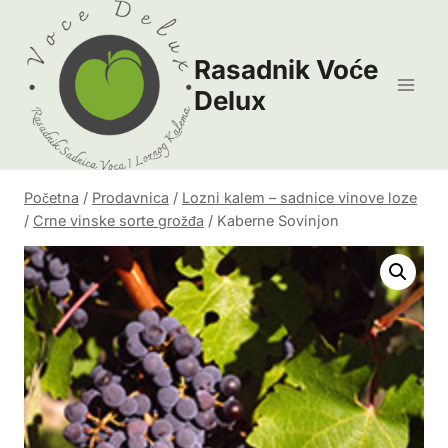
Skip
to
Rasadnik Voće
content
Delux
Početna
/
Prodavnica
/
Lozni kalem – sadnice vinove loze
/
Crne vinske sorte grožđa
/
Kaberne Sovinjon