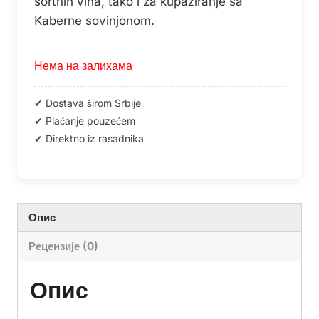
sortnih vina, tako i za kupažiranje sa
Kaberne sovinjonom.
Нема на залихама
Опис
Рецензије (0)
Опис