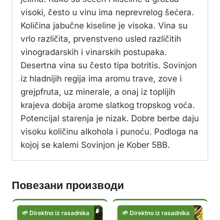
visoki, često u vinu ima neprevrelog šećera.
Količina jabučne kiseline je visoka. Vina su
vrlo različita, prvenstveno usled različitih
vinogradarskih i vinarskih postupaka.
Desertna vina su često tipa botritis. Sovinjon
iz hladnijih regija ima aromu trave, zove i
grejpfruta, uz minerale, a onaj iz toplijih
krajeva dobija arome slatkog tropskog voća.
Potencijal starenja je nizak. Dobre berbe daju
visoku količinu alkohola i punoću. Podloga na
kojoj se kalemi Sovinjon je Kober 5BB.
Повезани производи