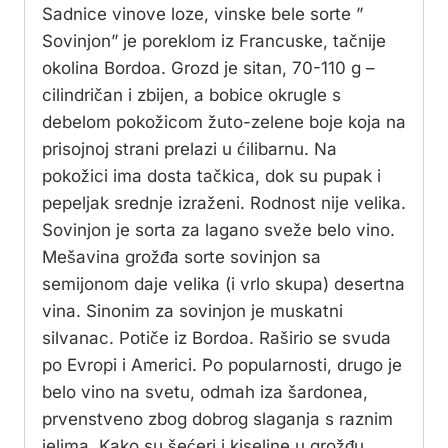
Sadnice vinove loze, vinske bele sorte ”
Sovinjon” je poreklom iz Francuske, tačnije
okolina Bordoa. Grozd je sitan, 70-110 g –
cilindričan i zbijen, a bobice okrugle s
debelom pokožicom žuto-zelene boje koja na
prisojnoj strani prelazi u ćilibarnu. Na
pokožici ima dosta tačkica, dok su pupak i
pepeljak srednje izraženi. Rodnost nije velika.
Sovinjon je sorta za lagano sveže belo vino.
Mešavina grožđa sorte sovinjon sa
semijonom daje velika (i vrlo skupa) desertna
vina. Sinonim za sovinjon je muskatni
silvanac. Potiče iz Bordoa. Raširio se svuda
po Evropi i Americi. Po popularnosti, drugo je
belo vino na svetu, odmah iza šardonea,
prvenstveno zbog dobrog slaganja s raznim
jelima. Kako su šećeri i kiseline u grožđu