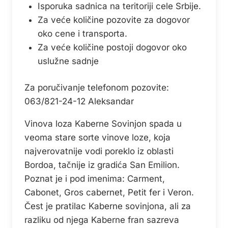
Isporuka sadnica na teritoriji cele Srbije.
Za veće količine pozovite za dogovor
oko cene i transporta.
Za veće količine postoji dogovor oko
uslužne sadnje
Za poručivanje telefonom pozovite:
063/821-24-12 Aleksandar
Vinova loza Kaberne Sovinjon spada u
veoma stare sorte vinove loze, koja
najverovatnije vodi poreklo iz oblasti
Bordoa, tačnije iz gradića San Emilion.
Poznat je i pod imenima: Carment,
Cabonet, Gros cabernet, Petit fer i Veron.
Čest je pratilac Kaberne sovinjona, ali za
razliku od njega Kaberne fran sazreva