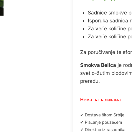
Sadnice smokve be
Isporuka sadnica na 
Za veće količine p
Za veće količine p
Za poručivanje telef
Smokva Belica
je rod
svetlo-žutim plodovi
preradu.
Нема на залихама