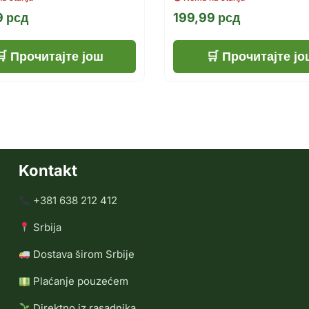
9
рсд
199,99
рсд
Прочитајте још
Прочитајте јо
Kontakt
+381 638 212 412
Srbija
Dostava širom Srbije
Plaćanje pouzećem
Direktno iz rasadnika