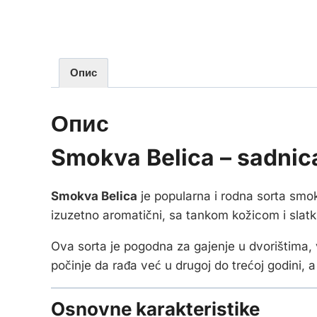
Опис
Опис
Smokva Belica – sadni
Smokva Belica
je popularna i rodna sorta smok
izuzetno aromatični, sa tankom kožicom i slat
Ova sorta je pogodna za gajenje u dvorištima, v
počinje da rađa već u drugoj do trećoj godini, a 
Osnovne karakteristike