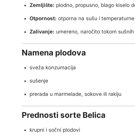
Zemljište:
plodno, propusno, blago kiselo d
Otpornost:
otporna na sušu i temperaturne 
Zalivanje:
umereno, naročito tokom sušnih
Namena plodova
sveža konzumacija
sušenje
prerada u marmelade, sokove ili rakiju
Prednosti sorte Belica
krupni i sočni plodovi