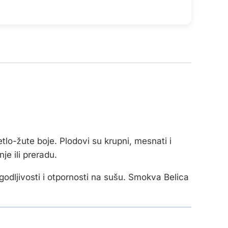
lo-žute boje. Plodovi su krupni, mesnati i
e ili preradu.
agodljivosti i otpornosti na sušu. Smokva Belica