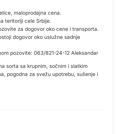
lice, maloprodajna cena.
teritoriji cele Srbije.
ozovite za dogovor oko cene i transporta.
ostoji dogovor oko uslužne sadnje
onom pozovite: 063/821-24-12 Aleksandar
na sorta sa krupnim, sočnim i slatkim
ma, pogodna za svežu upotrebu, sušenje i