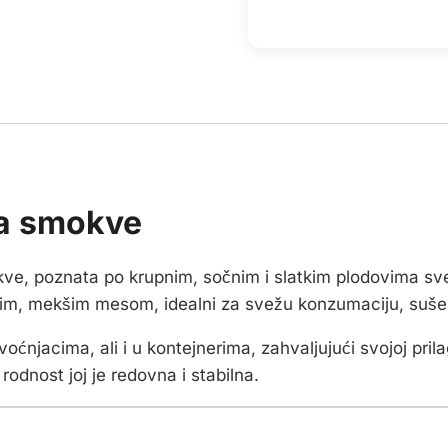
ca smokve
ve, poznata po krupnim, sočnim i slatkim plodovima svet
kim, mekšim mesom, idealni za svežu konzumaciju, sušenj
oćnjacima, ali i u kontejnerima, zahvaljujući svojoj pril
rodnost joj je redovna i stabilna.