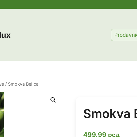
lux
Prodavni
ve
/
Smokva Belica
Smokva B
499,99
рсд