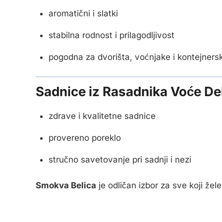
aromatični i slatki
stabilna rodnost i prilagodljivost
pogodna za dvorišta, voćnjake i kontejners
Sadnice iz Rasadnika Voće De
zdrave i kvalitetne sadnice
provereno poreklo
stručno savetovanje pri sadnji i nezi
Smokva Belica
je odličan izbor za sve koji že