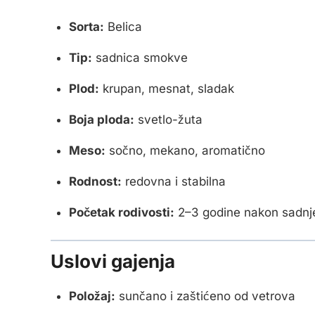
Sorta:
Belica
Tip:
sadnica smokve
Plod:
krupan, mesnat, sladak
Boja ploda:
svetlo-žuta
Meso:
sočno, mekano, aromatično
Rodnost:
redovna i stabilna
Početak rodivosti:
2–3 godine nakon sadnj
Uslovi gajenja
Položaj:
sunčano i zaštićeno od vetrova