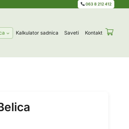
063 8 212 412
ca
Kalkulator sadnica
Saveti
Kontakt
elica