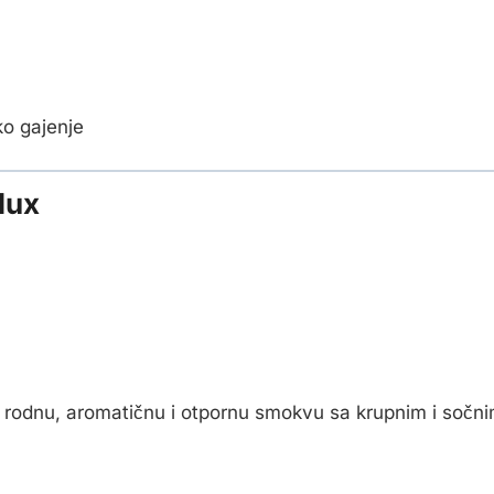
ko gajenje
lux
le rodnu, aromatičnu i otpornu smokvu sa krupnim i sočn