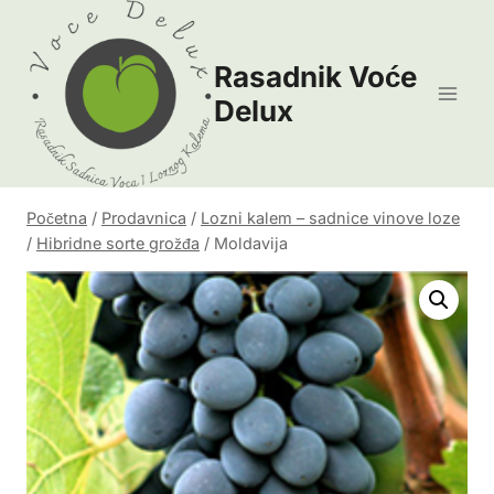
Skip
to
Rasadnik Voće
content
Delux
Početna
/
Prodavnica
/
Lozni kalem – sadnice vinove loze
/
Hibridne sorte grožđa
/
Moldavija