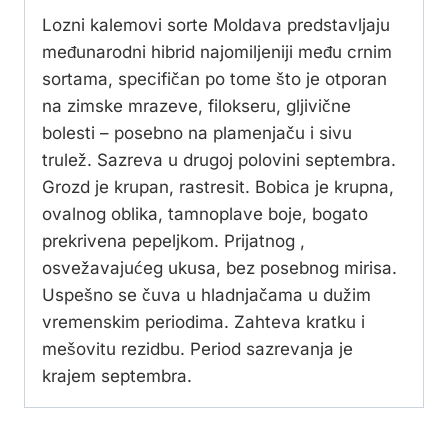
Lozni kalemovi sorte Moldava predstavljaju
međunarodni hibrid najomiljeniji među crnim
sortama, specifičan po tome što je otporan
na zimske mrazeve, filokseru, gljivične
bolesti – posebno na plamenjaču i sivu
trulež. Sazreva u drugoj polovini septembra.
Grozd je krupan, rastresit. Bobica je krupna,
ovalnog oblika, tamnoplave boje, bogato
prekrivena pepeljkom. Prijatnog ,
osvežavajućeg ukusa, bez posebnog mirisa.
Uspešno se čuva u hladnjačama u dužim
vremenskim periodima. Zahteva kratku i
mešovitu rezidbu. Period sazrevanja je
krajem septembra.