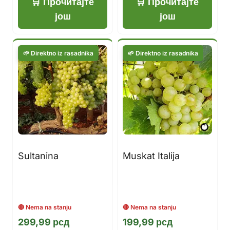
Прочитајте
Прочитајте
још
још
Sultanina
Muskat Italija
299,99
рсд
199,99
рсд