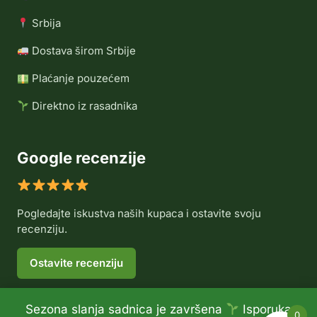
Srbija
Dostava širom Srbije
Plaćanje pouzećem
Direktno iz rasadnika
Google recenzije
Pogledajte iskustva naših kupaca i ostavite svoju
recenziju.
Ostavite recenziju
Sezona slanja sadnica je završena
Isporuka
0