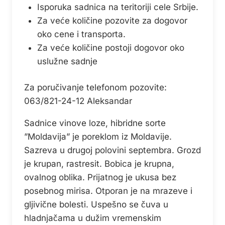
Isporuka sadnica na teritoriji cele Srbije.
Za veće količine pozovite za dogovor
oko cene i transporta.
Za veće količine postoji dogovor oko
uslužne sadnje
Za poručivanje telefonom pozovite:
063/821-24-12 Aleksandar
Sadnice vinove loze, hibridne sorte
”Moldavija” je poreklom iz Moldavije.
Sazreva u drugoj polovini septembra. Grozd
je krupan, rastresit. Bobica je krupna,
ovalnog oblika. Prijatnog je ukusa bez
posebnog mirisa. Otporan je na mrazeve i
gljivične bolesti. Uspešno se čuva u
hladnjačama u dužim vremenskim