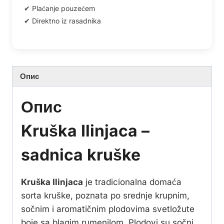
Опис
Опис
Kruška Ilinjaca –
sadnica kruške
Kruška Ilinjaca
je tradicionalna domaća
sorta kruške, poznata po srednje krupnim,
sočnim i aromatičnim plodovima svetložute
boje sa blagim rumenilom. Plodovi su sočni,