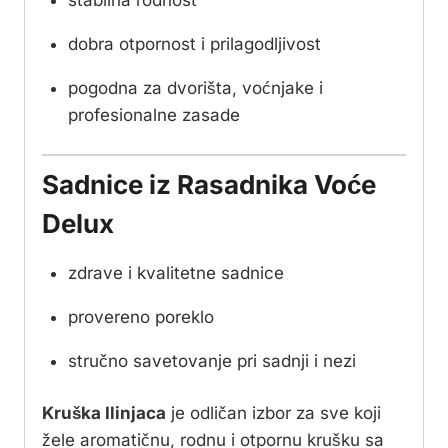
dobra otpornost i prilagodljivost
pogodna za dvorišta, voćnjake i
profesionalne zasade
Sadnice iz Rasadnika Voće
Delux
zdrave i kvalitetne sadnice
provereno poreklo
stručno savetovanje pri sadnji i nezi
Kruška Ilinjaca
je odličan izbor za sve koji
žele aromatičnu, rodnu i otpornu krušku sa