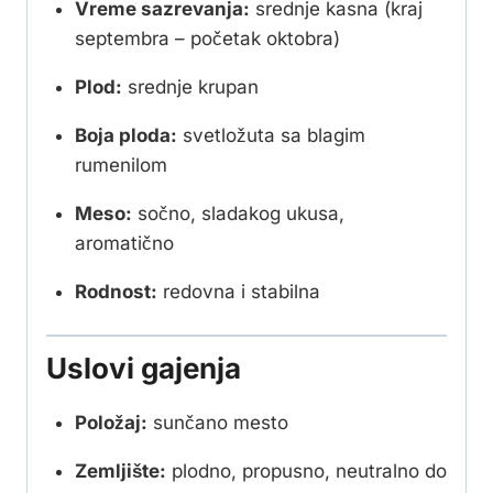
Vreme sazrevanja:
srednje kasna (kraj
septembra – početak oktobra)
Plod:
srednje krupan
Boja ploda:
svetložuta sa blagim
rumenilom
Meso:
sočno, sladakog ukusa,
aromatično
Rodnost:
redovna i stabilna
Uslovi gajenja
Položaj:
sunčano mesto
Zemljište:
plodno, propusno, neutralno do