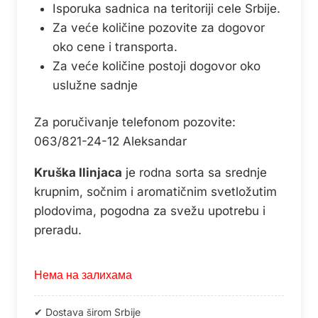
Isporuka sadnica na teritoriji cele Srbije.
Za veće količine pozovite za dogovor
oko cene i transporta.
Za veće količine postoji dogovor oko
uslužne sadnje
Za poručivanje telefonom pozovite:
063/821-24-12 Aleksandar
Kruška Ilinjaca
je rodna sorta sa srednje
krupnim, sočnim i aromatičnim svetložutim
plodovima, pogodna za svežu upotrebu i
preradu.
Нема на залихама