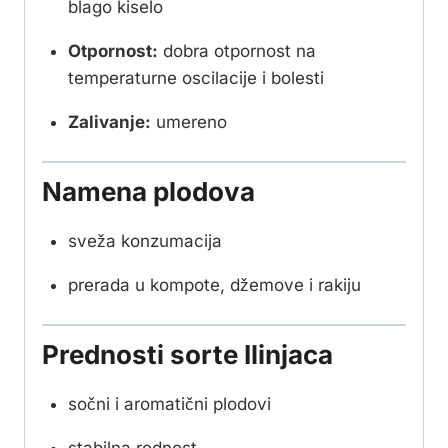
blago kiselo
Otpornost:
dobra otpornost na
temperaturne oscilacije i bolesti
Zalivanje:
umereno
Namena plodova
sveža konzumacija
prerada u kompote, džemove i rakiju
Prednosti sorte Ilinjaca
sočni i aromatični plodovi
stabilna rodnost