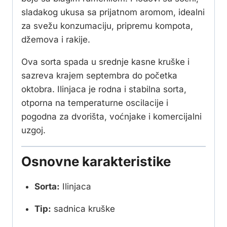
sladakog ukusa sa prijatnom aromom, idealni
za svežu konzumaciju, pripremu kompota,
džemova i rakije.
Ova sorta spada u srednje kasne kruške i
sazreva krajem septembra do početka
oktobra. Ilinjaca je rodna i stabilna sorta,
otporna na temperaturne oscilacije i
pogodna za dvorišta, voćnjake i komercijalni
uzgoj.
Osnovne karakteristike
Sorta:
Ilinjaca
Tip:
sadnica kruške