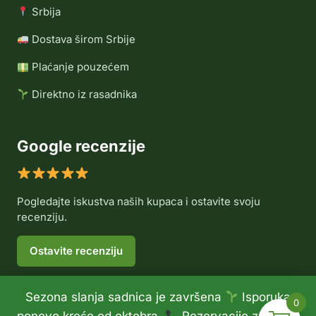
Srbija
Dostava širom Srbije
Plaćanje pouzećem
Direktno iz rasadnika
Google recenzije
Pogledajte iskustva naših kupaca i ostavite svoju
recenziju.
Ostavite recenziju
Sezona slanja sadnica je završena
Isporuka
0
© 2026 Rasadnik Voće Delux •
Politika privatnosti
•