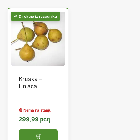
Kruska –
Ilinjaca
299,99
рсд