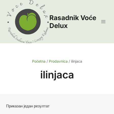
Skip
to
Rasadnik Voće
content
Delux
Početna
/
Prodavnica
/
ilinjaca
ilinjaca
Приказан један резултат