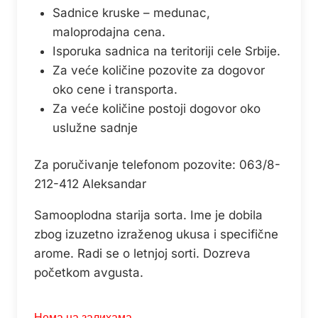
Sadnice kruske – medunac,
maloprodajna cena.
Isporuka sadnica na teritoriji cele Srbije.
Za veće količine pozovite za dogovor
oko cene i transporta.
Za veće količine postoji dogovor oko
uslužne sadnje
Za poručivanje telefonom pozovite: 063/8-
212-412 Aleksandar
Samooplodna starija sorta. Ime je dobila
zbog izuzetno izraženog ukusa i specifične
arome. Radi se o letnjoj sorti. Dozreva
početkom avgusta.
Нема на залихама