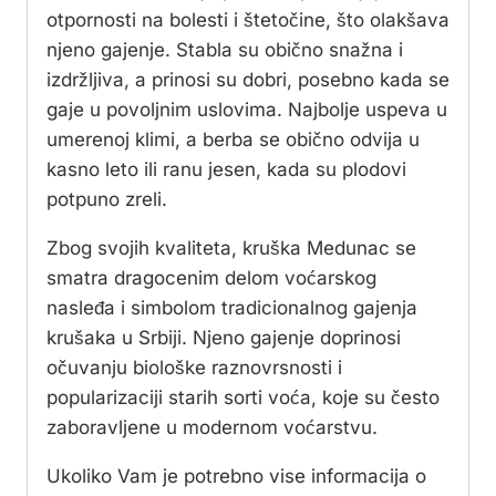
otpornosti na bolesti i štetočine, što olakšava
njeno gajenje. Stabla su obično snažna i
izdržljiva, a prinosi su dobri, posebno kada se
gaje u povoljnim uslovima. Najbolje uspeva u
umerenoj klimi, a berba se obično odvija u
kasno leto ili ranu jesen, kada su plodovi
potpuno zreli.
Zbog svojih kvaliteta, kruška Medunac se
smatra dragocenim delom voćarskog
nasleđa i simbolom tradicionalnog gajenja
krušaka u Srbiji. Njeno gajenje doprinosi
očuvanju biološke raznovrsnosti i
popularizaciji starih sorti voća, koje su često
zaboravljene u modernom voćarstvu.
Ukoliko Vam je potrebno vise informacija o