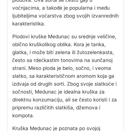
plodova. Ova sorta se često gaji u
voćnjacima, a takođe je popularna i među
ljubiteljima voćarstva zbog svojih izvanrednih
karakteristika.
Plodovi kruške Medunac su srednje veličine,
obično kruškolikog oblika. Kora je tanka,
glatka, i može biti zelena ili žutozelenkasta,
često sa rdećkastim tonovima na sunčanoj
strani. Meso ploda je belo, sočno, i veoma
slatko, sa karakterističnom aromom koja ga
izdvaja od drugih sorti. Zbog svoje slatkoće i
sočnosti, Medunac je idealna kruška za
direktnu konzumaciju, ali se često koristi i za
pripremu različitih slatkiša, džemova i
kompota.
Kruška Medunac je poznata po svojoj