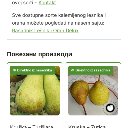
ovoj sorti –
Kontakt
Sve dostupne sorte kalemljenog lesnika i
oraha možete pogledati na nasem sajtu:
Rasadnik Lešnik i Orah Delux
Повезани производи
Kruška – Turšijara
Kruska – Zutica