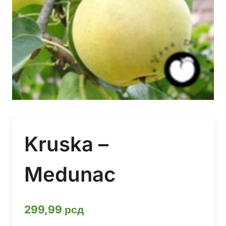
Kruska –
Medunac
299,99
рсд