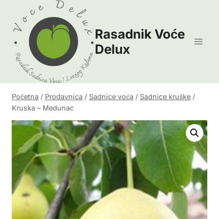
Skip
to
Rasadnik Voće
content
Delux
Početna
/
Prodavnica
/
Sadnice voća
/
Sadnice kruške
/
Kruska – Medunac