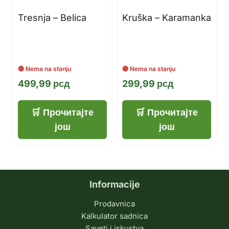
Tresnja – Belica
Kruška – Karamanka
499,99
рсд
299,99
рсд
Прочитајте
Прочитајте
још
још
Informacije
Prodavnica
Kalkulator sadnica
Saveti i iskustva