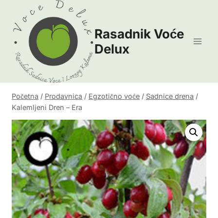
Skip
to
Rasadnik Voće
content
Delux
Početna
/
Prodavnica
/
Egzotično voće
/
Sadnice drena
/
Kalemljeni Dren – Era