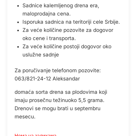
Sadnice kalemljenog drena era,
maloprodajna cena.
Isporuka sadnica na teritoriji cele Srbije.
Za veće količine pozovite za dogovor
oko cene i transporta.
Za veće količine postoji dogovor oko
uslužne sadnje
Za poručivanje telefonom pozovite:
063/821-24-12 Aleksandar
domaća sorta drena sa plodovima koji
imaju prosečnu težinuoko 5,5 grama.
Drenovi se mogu brati u septembru
mesecu.
Нема на залихама