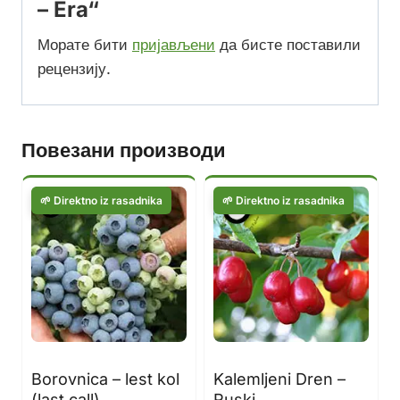
– Era“
Морате бити
пријављени
да бисте поставили
рецензију.
Повезани производи
Borovnica – lest kol
Kalemljeni Dren –
(last call)
Ruski