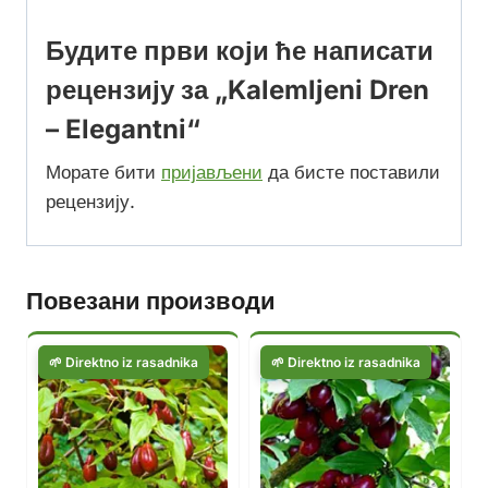
Будите први који ће написати
рецензију за „Kalemljeni Dren
– Elegantni“
Морате бити
пријављени
да бисте поставили
рецензију.
Повезани производи