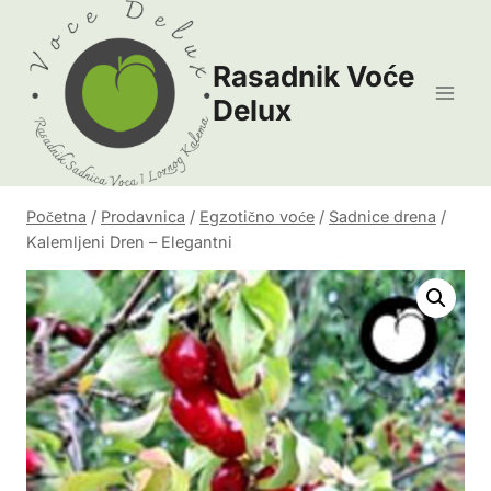
Skip
to
Rasadnik Voće
content
Delux
Početna
/
Prodavnica
/
Egzotično voće
/
Sadnice drena
/
Kalemljeni Dren – Elegantni