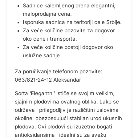
Sadnice kalemljenog drena elegantni,
maloprodajna cena.
Isporuka sadnica na teritoriji cele Srbije.
Za veće količine pozovite za dogovor
oko cene i transporta.
Za veće količine postoji dogovor oko
uslužne sadnje
Za poručivanje telefonom pozovite:
063/821-24-12 Aleksandar
Sorta ‘Elegantni’ ističe se svojim velikim,
sjajnim plodovima ovalnog oblika. Lako se
održava i prilagodljiv je različitim uslovima
okoline, obezbeđujući stabilan urod ukusnih
plodova. Ovi plodovi su izuzetno bogati
antioksidansima i idealni su za svežu